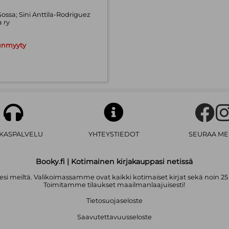
ossa; Sini Anttila-Rodriguez
 ry
unmyyty
AKASPALVELU
YHTEYSTIEDOT
SEURAA ME
Booky.fi | Kotimainen kirjakauppasi netissä
i meiltä. Valikoimassamme ovat kaikki kotimaiset kirjat sekä noin 25
Toimitamme tilaukset maailmanlaajuisesti!
Tietosuojaseloste
Saavutettavuusseloste