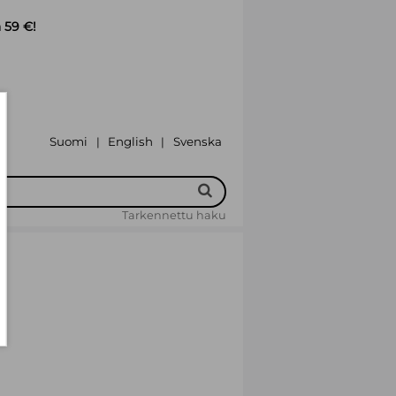
 59 €!
Suomi
English
Svenska
|
|
Tarkennettu haku