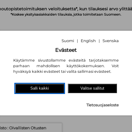
noutopistetoimituksen veloituksetta*, kun tilauksesi arvo ylittää
*Koskee yksityisasiakkaiden tilauksia, jotka toimitetaan Suomeen.
Suomi
English
Svenska
|
|
IRJAUDU
OSTOSKORI
TILAA UUTISKIRJE
Evästeet
Käytämme sivustollamme evästeitä tarjotaksemme
parhaan mahdollisen käyttökokemuksen. Voit
hyväksyä kaikki evästeet tai valita sallimasi evästeet.
y | Booky.fi
Salli kaikki
Valitse sallitut
Tietosuojaseloste
to : Oivallisten Otusten