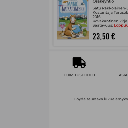
Osakeyhtiö
Satu Rakkolainen-S
Kustantaja Tarusola
2016
Kovakantinen kirja
Saatavuus:
Loppu
23,50 €
TOIMITUSEHDOT
ASI
Löydä seuraava lukuelämykses