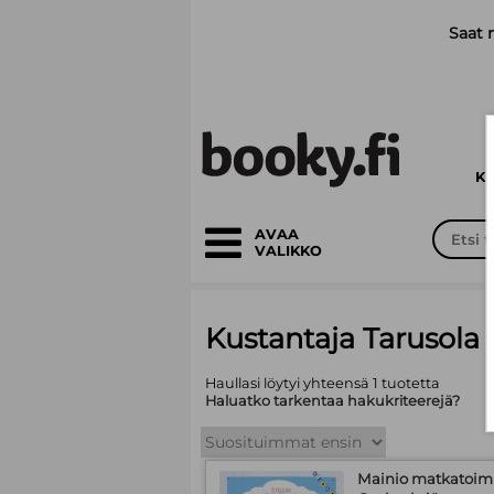
Siirry pääsisältöön
Saat 
K
AVAA
VALIKKO
Kustantaja Tarusola r
Haullasi löytyi yhteensä 1 tuotetta
Haluatko tarkentaa hakukriteerejä?
Mainio matkatoimis