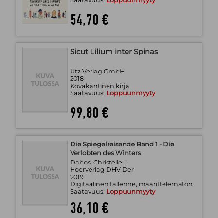
Saatavuus:
Loppuunmyyty
54,70 €
Sicut Lilium inter Spinas
Utz Verlag GmbH
2018
Kovakantinen kirja
Saatavuus:
Loppuunmyyty
99,80 €
Die Spiegelreisende Band 1 - Die
Verlobten des Winters
Dabos, Christelle; ;
Hoerverlag DHV Der
2019
Digitaalinen tallenne, määrittelemätön
Saatavuus:
Loppuunmyyty
36,10 €