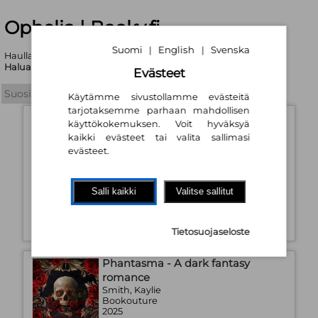
Ophelia | Booky.fi
Suomi
English
Svenska
|
|
Haullasi löytyi yhteensä 51 tuotetta
Haluatko tarkentaa hakukriteerejä?
Evästeet
Käytämme sivustollamme evästeitä
tarjotaksemme parhaan mahdollisen
Phantasma
käyttökokemuksen. Voit hyväksyä
Smith, Kaylie; Pohjanrinne, Paula
kaikki evästeet tai valita sallimasi
(käänt.)
evästeet.
Karisto Oy
2026
Kovakantinen kirja
Saatavuus:
Tilaustuote
Salli kaikki
Valitse sallitut
32,60 €
Tietosuojaseloste
Phantasma - A dark fantasy
romance
Smith, Kaylie
Bookouture
2025