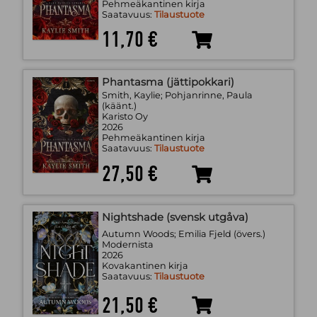
Pehmeäkantinen kirja
Saatavuus:
Tilaustuote
11,70 €
Phantasma (jättipokkari)
Smith, Kaylie; Pohjanrinne, Paula
(käänt.)
Karisto Oy
2026
Pehmeäkantinen kirja
Saatavuus:
Tilaustuote
27,50 €
Nightshade (svensk utgåva)
Autumn Woods; Emilia Fjeld (övers.)
Modernista
2026
Kovakantinen kirja
Saatavuus:
Tilaustuote
21,50 €