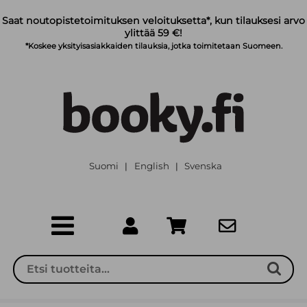
Siirry pääsisältöön
Saat noutopistetoimituksen veloituksetta*, kun tilauksesi arvo
ylittää 59 €!
*Koskee yksityisasiakkaiden tilauksia, jotka toimitetaan Suomeen.
Suomi
English
Svenska
|
|