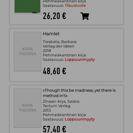
Pehmeäkantinen kirja
Saatavuus:
Tilaustuote
26,20 €
Hamlet
Treskatis, Barbara
Verlag der Ideen
2018
Pehmeäkantinen kirja
Saatavuus:
Loppuunmyyty
48,60 €
»Though this be madness, yet there is
method in't«
Zinsser-Krys, Saskia
Tectum Verlag
2013
Pehmeäkantinen kirja
Saatavuus:
Loppuunmyyty
57,40 €