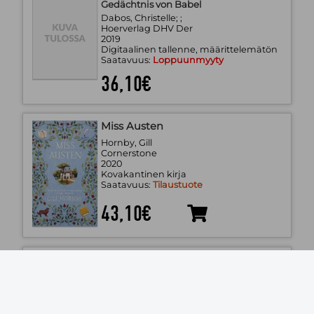
Gedächtnis von Babel
Dabos, Christelle; ;
Hoerverlag DHV Der
2019
Digitaalinen tallenne, määrittelemätön
Saatavuus:
Loppuunmyyty
36,10€
Miss Austen
Hornby, Gill
Cornerstone
2020
Kovakantinen kirja
Saatavuus:
Tilaustuote
43,10€
Best I've Ever Had - Für jetzt und
immer
Glines, Abbi;
Piper Verlag GmbH
2020