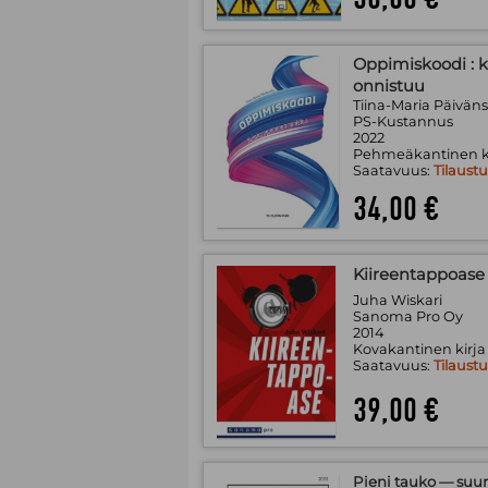
Oppimiskoodi : 
onnistuu
Tiina-Maria Päiväns
PS-Kustannus
2022
Pehmeäkantinen k
Saatavuus:
Tilaust
34,00 €
Kiireentappoase
Juha Wiskari
Sanoma Pro Oy
2014
Kovakantinen kirja
Saatavuus:
Tilaust
39,00 €
Pieni tauko — suur