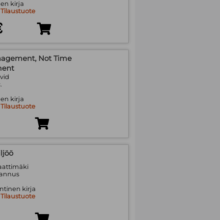
en kirja
:
Tilaustuote
€
agement, Not Time
ent
vid
.
en kirja
:
Tilaustuote
ljöö
aattimäki
tannus
tinen kirja
:
Tilaustuote