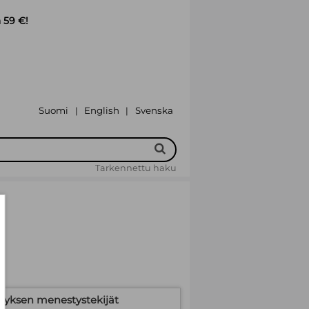
 59 €!
Suomi
English
Svenska
|
|
Tarkennettu haku
ityksen menestystekijät