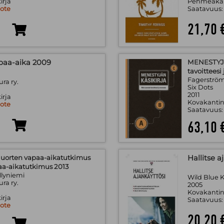
irja
Pehmeäkan
uote
Saatavuus
21,70 
paa-aika 2009
MENESTYJÄ
tavoitteesi
Fagerström
ra ry.
Six Dots
2011
irja
Kovakantin
uote
Saatavuus
63,10 
 Nuorten vapaa-aikatutkimus
Hallitse a
aa-aikatutkimus 2013
llyniemi
Wild Blue 
ra ry.
2005
Kovakantin
irja
Saatavuus
uote
20,20 