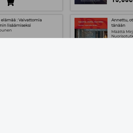
elämää : Vaivattomia
Annettu, ot
nin lisäämiseksi
tänään
apunen
Määttä Mirj
Nuorisotut
2011
Saatavuus
uote
32,90€
lulaisille
Ajankäytön
aikaani ja
 Tiia Javanainen (kuv.)
Pelin, Risto
iö Otava
Projektijoh
2000
irja
Pehmeäkan
uote
Saatavuus
43,50€