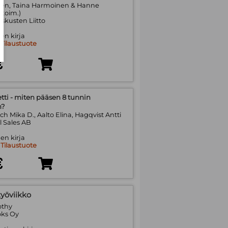
nen, Taina Harmoinen & Hanne
(toim.)
skusten Liitto
en kirja
:
Tilaustuote
€
etti - miten pääsen 8 tunnin
n?
h Mika D., Aalto Elina, Hagqvist Antti
l Sales AB
en kirja
:
Tilaustuote
€
työviikko
othy
ks Oy