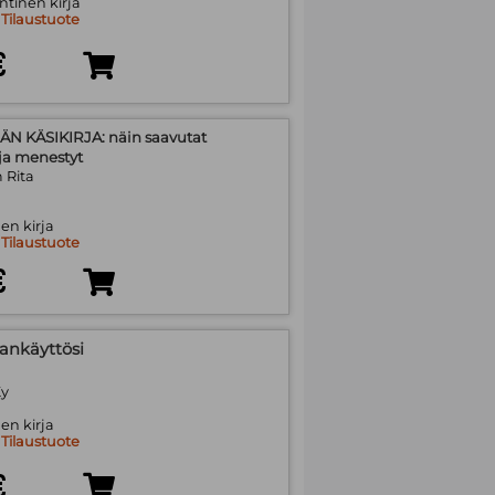
tinen kirja
:
Tilaustuote
€
N KÄSIKIRJA: näin saavutat
 ja menestyt
 Rita
en kirja
:
Tilaustuote
€
jankäyttösi
Ky
en kirja
:
Tilaustuote
€