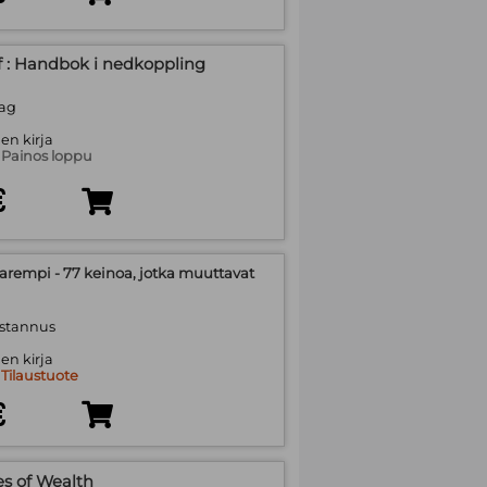
f : Handbok i nedkoppling
lag
en kirja
:
Painos loppu
€
rempi - 77 keinoa, jotka muuttavat
ustannus
en kirja
:
Tilaustuote
€
es of Wealth