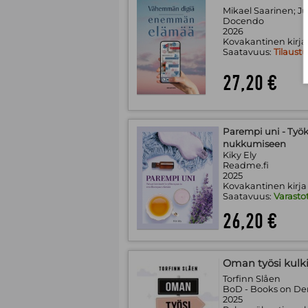
Mikael Saarinen; Ju
Docendo
2026
Kovakantinen kirja
Saatavuus:
Tilaust
27,20 €
Parempi uni - Työk
nukkumiseen
Kiky Ely
Readme.fi
2025
Kovakantinen kirja
Saatavuus:
Varasto
26,20 €
Oman työsi kulki
Torfinn Slåen
BoD - Books on D
2025