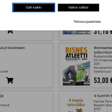
Pasi Rikko
ha Siira
Teräväinen 
Salli kaikki
Valitse sallitut
ProAgria Ke
2008
Kovakantin
uote
Saatavuus
Tietosuojaseloste
31,10 
alut levolliseen
Bisnesatle
työkuntoo
Rubanovitsc
OY Imperia
2011
Kovakantin
tuote
Saatavuus
53,00 
ja
4 tunnin 
Ferriss Tim
emand
Basam Boo
2012