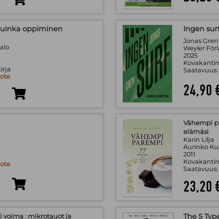
kuinka oppiminen
Ingen sur
Jonas Gren
alo
Weyler För
2025
Kovakantin
irja
Saatavuus
uote
24,90 
Vähempi pa
elämäsi
Karin Lilja
Aurinko K
2011
Kovakantin
uote
Saatavuus
23,20 
i voima : mikrotauot ja
The 5 Typ