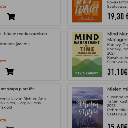
Kovakantin
uote
Saatavuus
19,30 
a : hitaan matkustamisen
Mind Man
Managem
orhonen (käänt.)
Kadavy, Da
Kadavy, Inc
2021
Kovakantin
uote
Saatavuus
31,10€
att skapa plats för
Mielen mi
Susanna P
erin; Nirvan Richter; Ann
Taiten kus
n Ulvros; Giorgio Grossi
2025
nskiöld
Pehmeäkan
Saatavuus
uote
15,60€