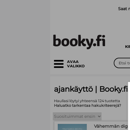
Siirry pääsisältöön
Saat 
K
AVAA
VALIKKO
ajankäyttö | Booky.fi
Haullasi löytyi yhteensä 124 tuotetta
Haluatko tarkentaa hakukriteerejä?
Vähemmän digi