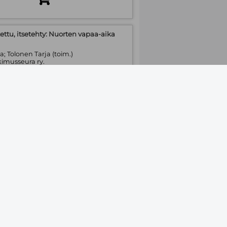
ettu, itsetehty: Nuorten vapaa-aika
a; Tolonen Tarja (toim.)
kimusseura ry.
:
Tilaustuote
 opas : miten opin hallitsemaan
 elämääni
taminen Risto Pelin
tinen kirja
:
Tilaustuote