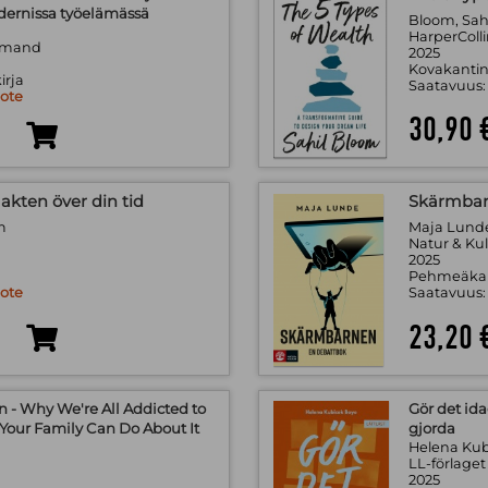
ernissa työelämässä
Bloom, Sah
HarperColli
emand
2025
Kovakantin
irja
Saatavuus
uote
30,90 
makten över din tid
Skärmbar
m
Maja Lunde;
Natur & Ku
2025
Pehmeäkan
uote
Saatavuus
23,20 
 - Why We're All Addicted to
Gör det ida
Your Family Can Do About It
gjorda
Helena Ku
LL-förlaget
2025