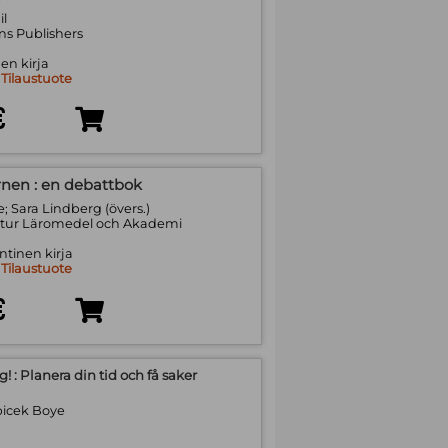
il
ns Publishers
en kirja
:
Tilaustuote
€
nen : en debattbok
 Sara Lindberg (övers.)
ltur Läromedel och Akademi
tinen kirja
:
Tilaustuote
€
g! : Planera din tid och få saker
bicek Boye