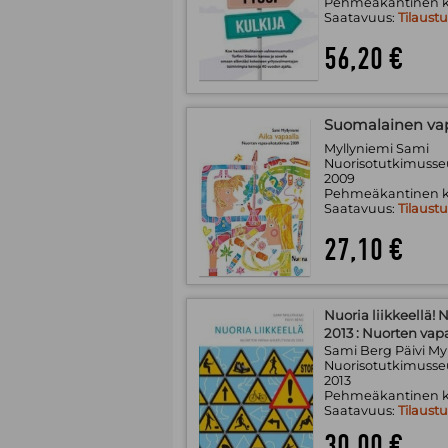
Pehmeäkantinen k
Saatavuus:
Tilaust
56,20 €
Suomalainen va
Myllyniemi Sami
Nuorisotutkimusseu
2009
Pehmeäkantinen k
Saatavuus:
Tilaust
27,10 €
Nuoria liikkeellä!
2013 : Nuorten vap
Sami Berg Päivi My
Nuorisotutkimusseu
2013
Pehmeäkantinen k
Saatavuus:
Tilaust
30,00 €