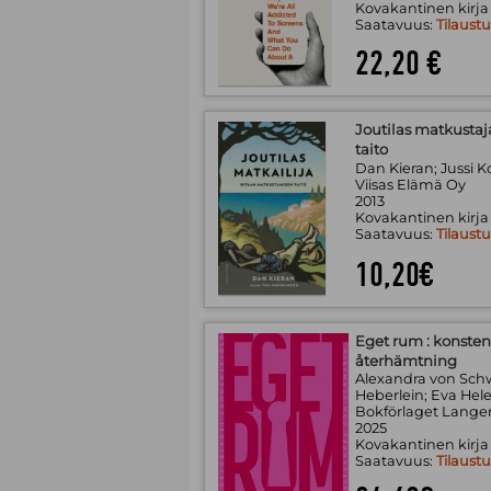
Kovakantinen kirja
Saatavuus:
Tilaust
22,20 €
Joutilas matkustaj
taito
Dan Kieran; Jussi K
Viisas Elämä Oy
2013
Kovakantinen kirja
Saatavuus:
Tilaust
10,20€
Eget rum : konsten 
återhämtning
Alexandra von Schw
Heberlein; Eva Hele
Bokförlaget Lange
2025
Kovakantinen kirja
Saatavuus:
Tilaust