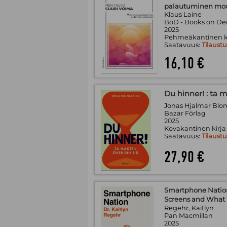
palautuminen mod
Klaus Laine
BoD - Books on D
2025
Pehmeäkantinen k
Saatavuus:
Tilaust
16,10 €
Du hinner! : ta 
Jonas Hjalmar Blo
Bazar Förlag
2025
Kovakantinen kirja
Saatavuus:
Tilaust
27,90 €
Smartphone Nation
Screens and What 
Regehr, Kaitlyn
Pan Macmillan
2025