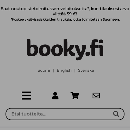
Siirry pääsisältöön
Saat noutopistetoimituksen veloituksetta*, kun tilauksesi arvo
ylittää 59 €!
*Koskee yksityisasiakkaiden tilauksia, jotka toimitetaan Suomeen.
Suomi
English
Svenska
|
|