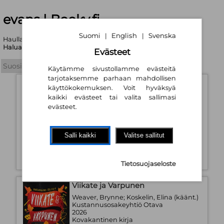
evans | Booky.fi
Suomi
English
Svenska
|
|
Haullasi löytyi yhteensä 273 tuotetta
Haluatko tarkentaa hakukriteerejä?
Evästeet
Käytämme sivustollamme evästeitä
tarjotaksemme parhaan mahdollisen
The Things We Never Say
käyttökokemuksen. Voit hyväksyä
kaikki evästeet tai valita sallimasi
Strout, Elizabeth
Penguin Books Ltd (UK)
evästeet.
2026
Kovakantinen kirja
Saatavuus:
Tilaustuote
Salli kaikki
Valitse sallitut
18,90 €
Tietosuojaseloste
Viikate ja Varpunen
Weaver, Brynne; Koskelin, Elina (käänt.)
Kustannusosakeyhtiö Otava
2026
Kovakantinen kirja