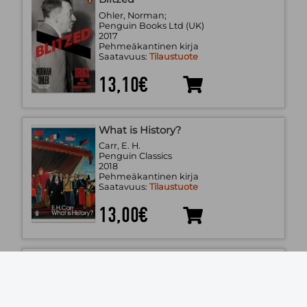
Ohler, Norman;
Penguin Books Ltd (UK)
2017
Pehmeäkantinen kirja
Saatavuus:
Tilaustuote
13,10€
What is History?
Carr, E. H.
Penguin Classics
2018
Pehmeäkantinen kirja
Saatavuus:
Tilaustuote
13,00€
Jazz it! (Wandkalender 2020 DIN
A4 hoch)
Scheffner, Jan
Calvendo