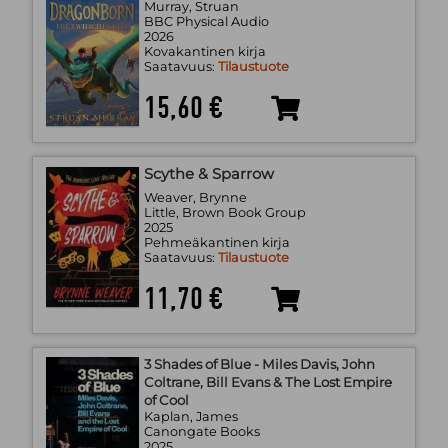
Murray, Struan
BBC Physical Audio
2026
Kovakantinen kirja
Saatavuus:
Tilaustuote
15,60 €
Scythe & Sparrow
Weaver, Brynne
Little, Brown Book Group
2025
Pehmeäkantinen kirja
Saatavuus:
Tilaustuote
11,70 €
3 Shades of Blue - Miles Davis, John
Coltrane, Bill Evans & The Lost Empire
of Cool
Kaplan, James
Canongate Books
2025