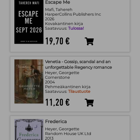
Escape Me
Mafi, Tahereh
HarperCollins Publishers Inc
2026
Kovakantinen kirja
Saatavuus:
Tulossa!
19,70 €
Venetia - Gossip, scandal and an
unforgettable Regency romance
Heyer, Georgette
Cornerstone
2004
Pehmeäkantinen kirja
Saatavuus:
Tilaustuote
11,20 €
Frederica
Heyer, Georgette
Random House UK Ltd
2013