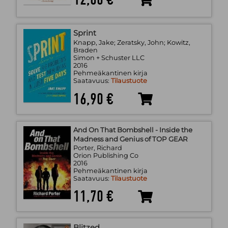
Sprint
Knapp, Jake; Zeratsky, John; Kowitz,
Braden
Simon + Schuster LLC
2016
Pehmeäkantinen kirja
Saatavuus:
Tilaustuote
16,90 €
And On That Bombshell - Inside the
Madness and Genius of TOP GEAR
Porter, Richard
Orion Publishing Co
2016
Pehmeäkantinen kirja
Saatavuus:
Tilaustuote
11,70 €
Blitzed