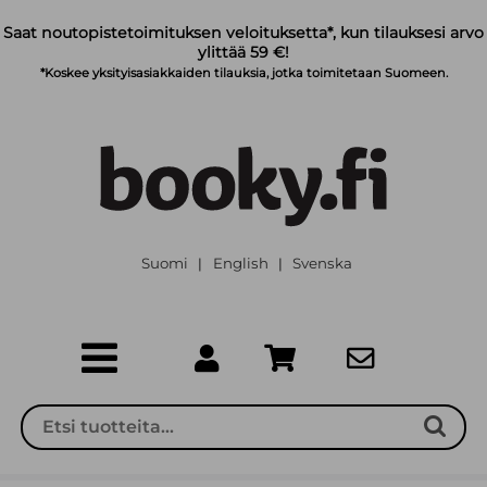
Siirry pääsisältöön
Saat noutopistetoimituksen veloituksetta*, kun tilauksesi arvo
ylittää 59 €!
*Koskee yksityisasiakkaiden tilauksia, jotka toimitetaan Suomeen.
Suomi
English
Svenska
|
|