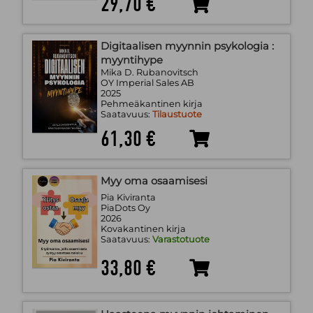
29,70 €
Digitaalisen myynnin psykologia :
myyntihype
Mika D. Rubanovitsch
OY Imperial Sales AB
2025
Pehmeäkantinen kirja
Saatavuus:
Tilaustuote
61,30 €
Myy oma osaamisesi
Pia Kiviranta
PiaDots Oy
2026
Kovakantinen kirja
Saatavuus:
Varastotuote
33,80 €