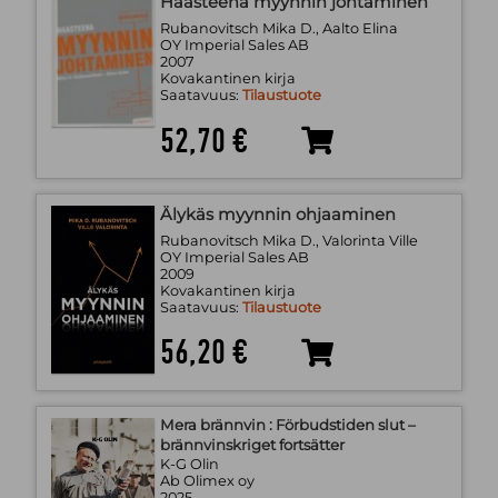
Haasteena myynnin johtaminen
Rubanovitsch Mika D., Aalto Elina
OY Imperial Sales AB
2007
Kovakantinen kirja
Saatavuus:
Tilaustuote
52,70 €
Älykäs myynnin ohjaaminen
Rubanovitsch Mika D., Valorinta Ville
OY Imperial Sales AB
2009
Kovakantinen kirja
Saatavuus:
Tilaustuote
56,20 €
Mera brännvin : Förbudstiden slut –
brännvinskriget fortsätter
K-G Olin
Ab Olimex oy
2025