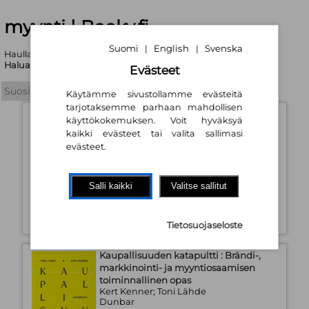
myynti | Booky.fi
Suomi
English
Svenska
|
|
Haullasi löytyi yhteensä 160 tuotetta
Haluatko tarkentaa hakukriteerejä?
Evästeet
Käytämme sivustollamme evästeitä
tarjotaksemme parhaan mahdollisen
Rakkaudesta kirppistelyyn - Löydä,
käyttökokemuksen. Voit hyväksyä
kierrätä, kunnosta, huolla
kaikki evästeet tai valita sallimasi
Hanna Kärkinen
evästeet.
Readme.fi
2025
Kovakantinen kirja
Saatavuus:
Tilaustuote
Salli kaikki
Valitse sallitut
26,20 €
Tietosuojaseloste
Kaupallisuuden katapultti : Brändi-,
markkinointi- ja myyntiosaamisen
toiminnallinen opas
Kert Kenner; Toni Lähde
Dunbar