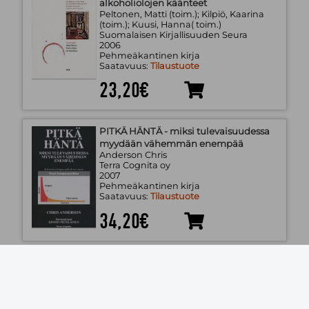
alkoholiolojen käänteet
Peltonen, Matti (toim.); Kilpiö, Kaarina
(toim.); Kuusi, Hanna( toim.)
Suomalaisen Kirjallisuuden Seura
2006
Pehmeäkantinen kirja
Saatavuus:
Tilaustuote
23,20€
PITKÄ HÄNTÄ - miksi tulevaisuudessa
myydään vähemmän enempää
Anderson Chris
Terra Cognita oy
2007
Pehmeäkantinen kirja
Saatavuus:
Tilaustuote
34,20€
BEST CASES IN B2B SALES
MANAGEMENT
Mattsson Juha, Parvinen Petri
Teknologiainfo Teknova Oy