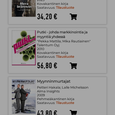
Kovakantinen kirja
Saatavuus:
Tilaustuote
34,20 €
Putki - johda markkinointia ja
myyntiä yhdessä
"Pekka Mattila; Mika Rautiainen"
Talentum Oyj
2010
Kovakantinen kirja
Saatavuus:
Tilaustuote
56,80 €
Myynninmurtajat
Petteri Hakala; Lalle Michelsson
Alma Insights
2009
Pehmeäkantinen kirja
Saatavuus:
Tilaustuote
43,80 €