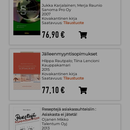
Jukka Karjalainen; Merja Raunio
Sanoma Pro Oy
2007
Kovakantinen kirja
Saatavuus:
Tilaustuote
76,90 €
Jälleenmyyntisopimukset
Hilppa Rautpalo; Tiina Lencioni
Kauppakamari
2015
Kovakantinen kirja
Saatavuus:
Tilaustuote
77,10 €
Reseptejä asiakassuhteisiin :
Asiakasta ei jätetä!
Ojanen Mikko
Talentum Oyj
2013