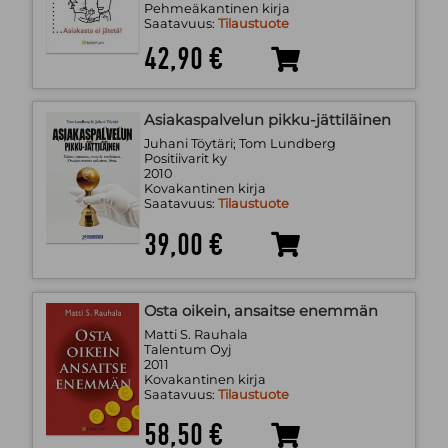
Pehmeäkantinen kirja
Saatavuus:
Tilaustuote
42,90 €
Asiakaspalvelun pikku-jättiläinen
Juhani Töytäri; Tom Lundberg
Positiivarit ky
2010
Kovakantinen kirja
Saatavuus:
Tilaustuote
39,00 €
Osta oikein, ansaitse enemmän
Matti S. Rauhala
Talentum Oyj
2011
Kovakantinen kirja
Saatavuus:
Tilaustuote
58,50 €