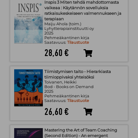
Inspis 3 Miten tehdä mahdottomasta
vaikeaa : Käytännön sovelluksia
ratkaisukeskeiseen valmennukseen ja
terapiaan
Maiju Ahola (toim.)
Lyhytterapiainstituutti oy
2025
Pehmeäkantinen kirja
Saatavuus:
Tilaustuote
28,60 €
Tiimistymisen taito - Hierarkiasta
tiimioppivaksi yhteisöksi
Toivanen, Heikki
Bod - Books on Demand
2025
Pehmeäkantinen kirja
Saatavuus:
Tilaustuote
26,60 €
Mastering the Art of Team Coaching
(Second Edition) - An emergent