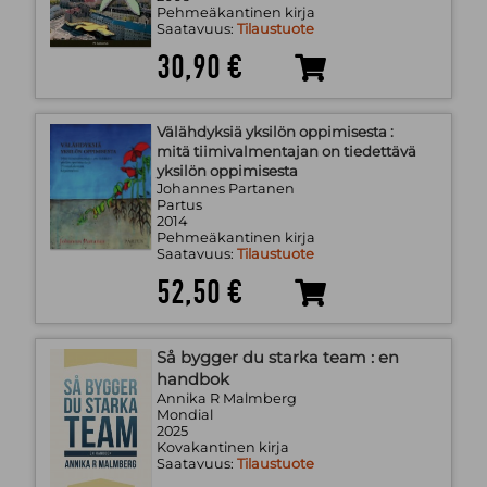
Pehmeäkantinen kirja
Saatavuus:
Tilaustuote
30,90 €
Välähdyksiä yksilön oppimisesta :
mitä tiimivalmentajan on tiedettävä
yksilön oppimisesta
Johannes Partanen
Partus
2014
Pehmeäkantinen kirja
Saatavuus:
Tilaustuote
52,50 €
Så bygger du starka team : en
handbok
Annika R Malmberg
Mondial
2025
Kovakantinen kirja
Saatavuus:
Tilaustuote