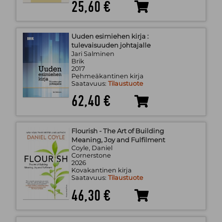
25,60 €
Uuden esimiehen kirja :
tulevaisuuden johtajalle
Jari Salminen
Brik
2017
Pehmeäkantinen kirja
Saatavuus:
Tilaustuote
62,40 €
Flourish - The Art of Building
Meaning, Joy and Fulfilment
Coyle, Daniel
Cornerstone
2026
Kovakantinen kirja
Saatavuus:
Tilaustuote
46,30 €