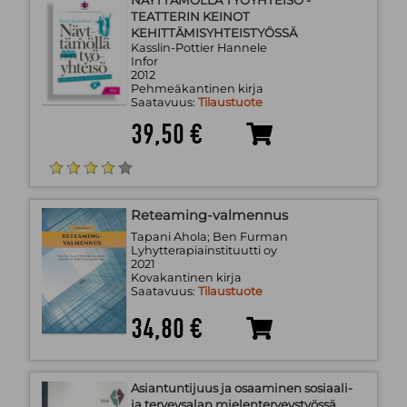
TEATTERIN KEINOT
KEHITTÄMISYHTEISTYÖSSÄ
Kasslin-Pottier Hannele
Infor
2012
Pehmeäkantinen kirja
Saatavuus:
Tilaustuote
39,50 €
Reteaming-valmennus
Tapani Ahola; Ben Furman
Lyhytterapiainstituutti oy
2021
Kovakantinen kirja
Saatavuus:
Tilaustuote
34,80 €
Asiantuntijuus ja osaaminen sosiaali-
ja terveysalan mielenterveystyössä,