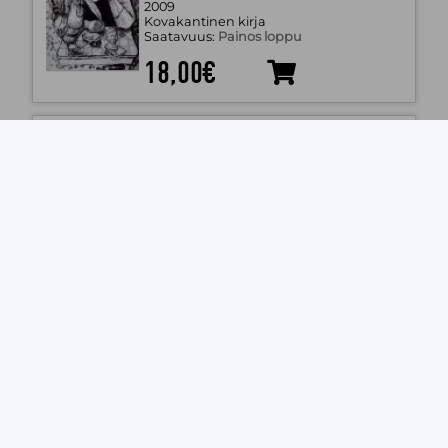
2009
Kovakantinen kirja
Saatavuus:
Painos loppu
18,00€
RYPPÄÄSTÄ RYHMÄKSI
Aalto, Mikko
My Generation oy
2004
Pehmeäkantinen kirja
Saatavuus:
Loppuunmyyty
101,70€
Interpersonal evaluation of
knowledge in distributed team
collaboration Acta Universitatis
Ouluensis E Scientiae Rerum
Socialium
Leinonen Piritta