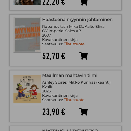
22,20 €
Haasteena myynnin johtaminen
Rubanovitsch Mika D., Aalto Elina
OY Imperial Sales AB
2007
Kovakantinen kirja
Saatavuus:
Tilaustuote
52,70 €
Maailman mahtavin tiimi
Ashley Spires; Mikko Kunnas (käänt.)
Kvaliti
2025
Kovakantinen kirja
Saatavuus:
Tilaustuote
23,90 €
NÄYTTÄMÖLLÄ TYÖYHTEISÖ -