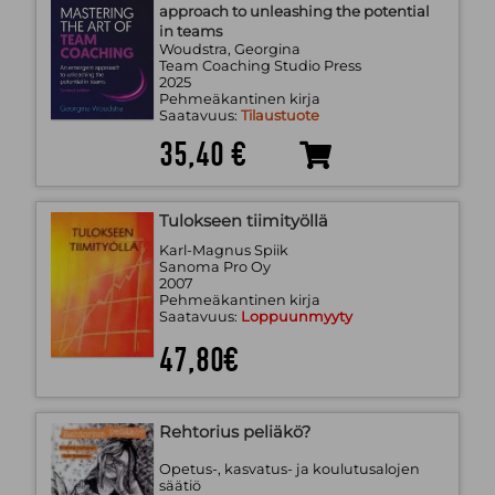
approach to unleashing the potential
in teams
Woudstra, Georgina
Team Coaching Studio Press
2025
Pehmeäkantinen kirja
Saatavuus:
Tilaustuote
35,40 €
Tulokseen tiimityöllä
Karl-Magnus Spiik
Sanoma Pro Oy
2007
Pehmeäkantinen kirja
Saatavuus:
Loppuunmyyty
47,80€
Rehtorius peliäkö?
Opetus-, kasvatus- ja koulutusalojen
säätiö