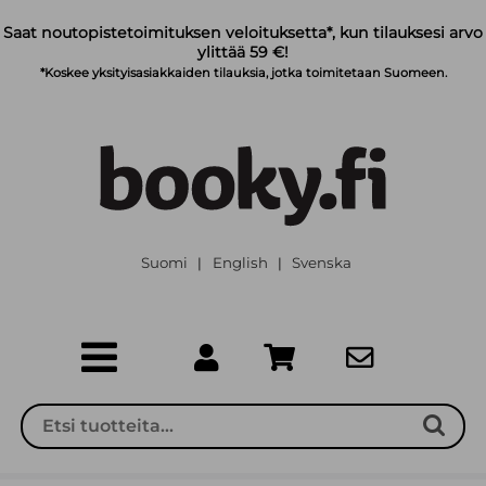
Siirry pääsisältöön
Saat noutopistetoimituksen veloituksetta*, kun tilauksesi arvo
ylittää 59 €!
*Koskee yksityisasiakkaiden tilauksia, jotka toimitetaan Suomeen.
Suomi
English
Svenska
|
|