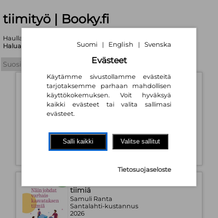
tiimityö | Booky.fi
Haullasi löytyi yhteensä 98 tuotetta
Suomi
English
Svenska
|
|
Haluatko tarkentaa hakukriteerejä?
Evästeet
Käytämme sivustollamme evästeitä
Tuomas Sammelvuo –
tarjotaksemme parhaan mahdollisen
Johtamisen kulmakivet
käyttökokemuksen. Voit hyväksyä
Jere Vasarainen
kaikki evästeet tai valita sallimasi
Tammi
evästeet.
2026
Kovakantinen kirja
Saatavuus:
Tilaustuote
Salli kaikki
Valitse sallitut
30,50 €
Tietosuojaseloste
Näin johdat varhaiskasvatuksen
tiimiä
Samuli Ranta
Santalahti-kustannus
2026