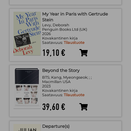
My Year in Paris with Gertrude
Stein
Levy, Deborah
Penguin Books Ltd (UK)
2026
Kovakantinen kirja
Saatavuus:
Tilaustuote
19,10 €
Beyond the Story
BTS; Kang, Myeongseok; ; ;
Macmillan USA
2023
Kovakantinen kirja
Saatavuus:
Tilaustuote
39,60 €
Departure(s)