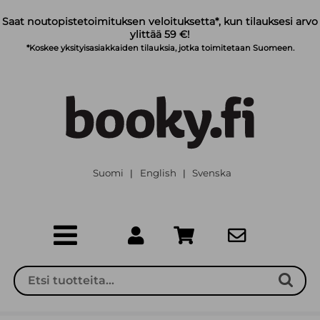
Siirry pääsisältöön
Saat noutopistetoimituksen veloituksetta*, kun tilauksesi arvo
ylittää 59 €!
*Koskee yksityisasiakkaiden tilauksia, jotka toimitetaan Suomeen.
Suomi
English
Svenska
|
|