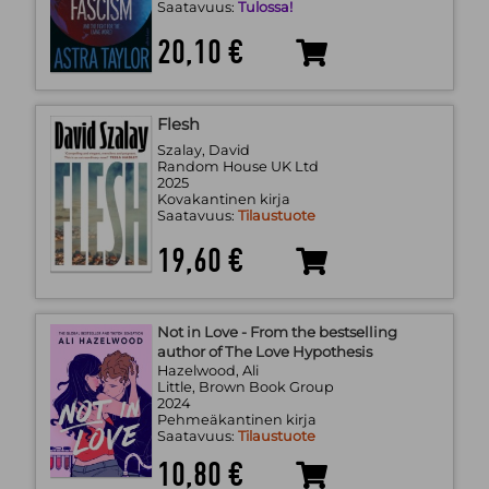
Saatavuus:
Tulossa!
20,10 €
Flesh
Szalay, David
Random House UK Ltd
2025
Kovakantinen kirja
Saatavuus:
Tilaustuote
19,60 €
Not in Love - From the bestselling
author of The Love Hypothesis
Hazelwood, Ali
Little, Brown Book Group
2024
Pehmeäkantinen kirja
Saatavuus:
Tilaustuote
10,80 €