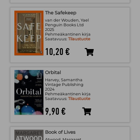
The Safekeep
van der Wouden, Yael
Penguin Books Ltd
2025
Pehmeäkantinen kirja
Saatavuus:
Tilaustuote
10,20 €
Orbital
Harvey, Samantha
Vintage Publishing
2024
Pehmeäkantinen kirja
Saatavuus:
Tilaustuote
9,90 €
Book of Lives
Atwood, Margaret