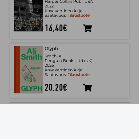
Harper Collins Publ. USA
2022
Kovakantinen kirja
Saatavuus:
Tilaustuote
16,40€
Glyph
Smith, Ali
Penguin Books Ltd (UK)
2026
Kovakantinen kirja
Saatavuus:
Tilaustuote
20,20€
The First House
Doshi, Avni
Penguin Books Ltd (UK)
2026
Kovakantinen kirja
Saatavuus:
Tilaustuote