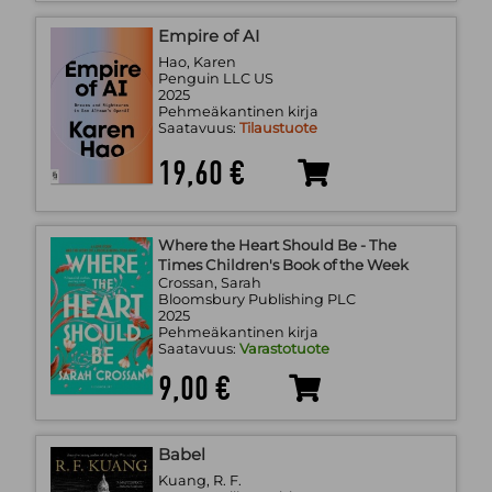
Empire of AI
Hao, Karen
Penguin LLC US
2025
Pehmeäkantinen kirja
Saatavuus:
Tilaustuote
19,60 €
Where the Heart Should Be - The
Times Children's Book of the Week
Crossan, Sarah
Bloomsbury Publishing PLC
2025
Pehmeäkantinen kirja
Saatavuus:
Varastotuote
9,00 €
Babel
Kuang, R. F.