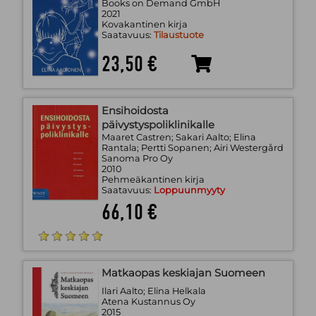
Books on Demand GmbH
2021
Kovakantinen kirja
Saatavuus:
Tilaustuote
23,50 €
Ensihoidosta
päivystyspoliklinikalle
Maaret Castren; Sakari Aalto; Elina
Rantala; Pertti Sopanen; Airi Westergård
Sanoma Pro Oy
2010
Pehmeäkantinen kirja
Saatavuus:
Loppuunmyyty
66,10 €
Matkaopas keskiajan Suomeen
Ilari Aalto; Elina Helkala
Atena Kustannus Oy
2015