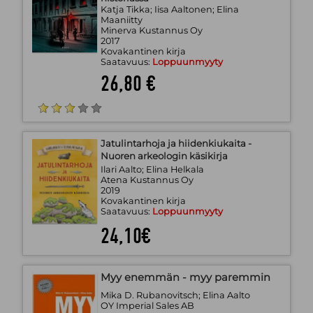
Katja Tikka; Iisa Aaltonen; Elina
Maaniitty
Minerva Kustannus Oy
2017
Kovakantinen kirja
Saatavuus:
Loppuunmyyty
26,80 €
Jatulintarhoja ja hiidenkiukaita -
Nuoren arkeologin käsikirja
Ilari Aalto; Elina Helkala
Atena Kustannus Oy
2019
Kovakantinen kirja
Saatavuus:
Loppuunmyyty
24,10€
Myy enemmän - myy paremmin
Mika D. Rubanovitsch; Elina Aalto
OY Imperial Sales AB