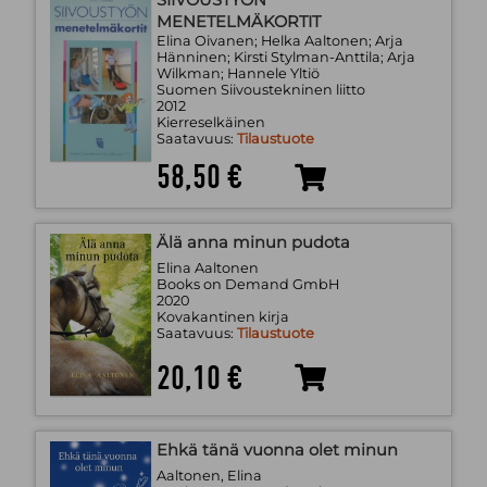
SIIVOUSTYÖN
MENETELMÄKORTIT
Elina Oivanen; Helka Aaltonen; Arja
Hänninen; Kirsti Stylman-Anttila; Arja
Wilkman; Hannele Yltiö
Suomen Siivoustekninen liitto
2012
Kierreselkäinen
Saatavuus:
Tilaustuote
58,50 €
Älä anna minun pudota
Elina Aaltonen
Books on Demand GmbH
2020
Kovakantinen kirja
Saatavuus:
Tilaustuote
20,10 €
Ehkä tänä vuonna olet minun
Aaltonen, Elina