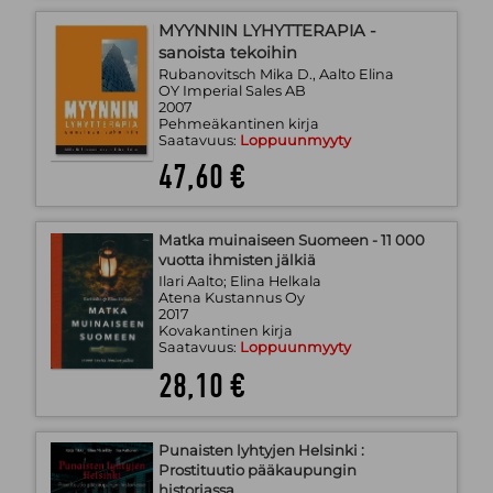
MYYNNIN LYHYTTERAPIA -
sanoista tekoihin
Rubanovitsch Mika D., Aalto Elina
OY Imperial Sales AB
2007
Pehmeäkantinen kirja
Saatavuus:
Loppuunmyyty
47,60 €
Matka muinaiseen Suomeen - 11 000
vuotta ihmisten jälkiä
Ilari Aalto; Elina Helkala
Atena Kustannus Oy
2017
Kovakantinen kirja
Saatavuus:
Loppuunmyyty
28,10 €
Punaisten lyhtyjen Helsinki :
Prostituutio pääkaupungin
historiassa