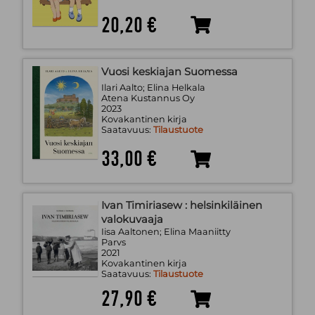
20,20 €
Vuosi keskiajan Suomessa
Ilari Aalto; Elina Helkala
Atena Kustannus Oy
2023
Kovakantinen kirja
Saatavuus:
Tilaustuote
33,00 €
Ivan Timiriasew : helsinkiläinen
valokuvaaja
Iisa Aaltonen; Elina Maaniitty
Parvs
2021
Kovakantinen kirja
Saatavuus:
Tilaustuote
27,90 €