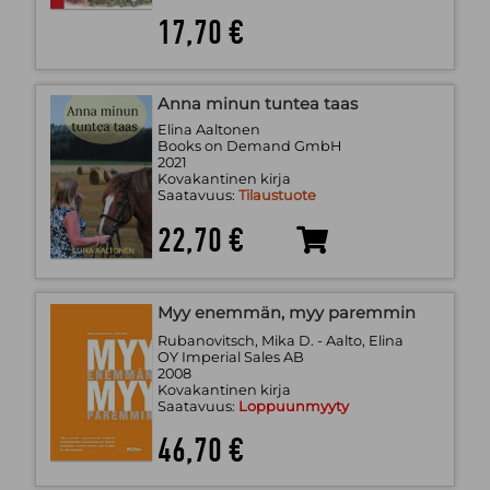
17,70 €
Anna minun tuntea taas
Elina Aaltonen
Books on Demand GmbH
2021
Kovakantinen kirja
Saatavuus:
Tilaustuote
22,70 €
Myy enemmän, myy paremmin
Rubanovitsch, Mika D. - Aalto, Elina
OY Imperial Sales AB
2008
Kovakantinen kirja
Saatavuus:
Loppuunmyyty
46,70 €