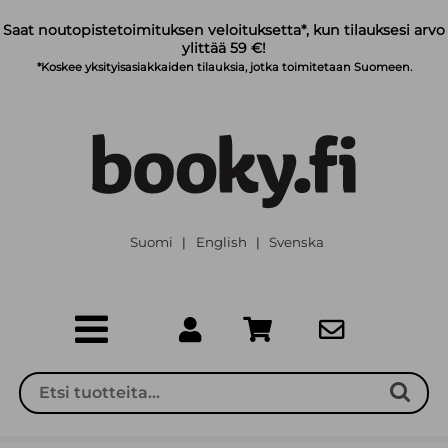
Siirry pääsisältöön
Saat noutopistetoimituksen veloituksetta*, kun tilauksesi arvo
ylittää 59 €!
*Koskee yksityisasiakkaiden tilauksia, jotka toimitetaan Suomeen.
Suomi
English
Svenska
|
|