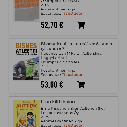
OY Imperial Sales AB
2007
Kovakantinen kirja
Saatavuus:
Tilaustuote
52,70 €
Bisnesatleetti - miten pääsen 8 tunnin
työkuntoon?
Rubanovitsch Mika D., Aalto Elina,
Hagqvist Antti
OY Imperial Sales AB
2011
Kovakantinen kirja
Saatavuus:
Tilaustuote
53,00 €
Liian kiltti Kaino
Elina Piispanen; Siigri Aaltonen (kuv.)
Lector kustannus Oy
2025
Pehmeäkantinen kirja
Saatavuus:
Tilaustuote