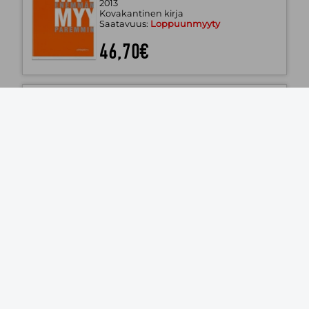
2013
Kovakantinen kirja
Saatavuus:
Loppuunmyyty
46,70€
Älä yritä suitsia minua
Elina Aaltonen
BoD - Books on Demand
2024
Kovakantinen kirja
Saatavuus:
Tilaustuote
26,10€
Polikliinisen hoidon kehittäminen
Säilä Tiina, Mattila Elina, Kaunonen
Marja, Aalto Pirjo
Juvenes Yliopiston kirjakauppa
2006
Saatavuus:
Tilaustuote