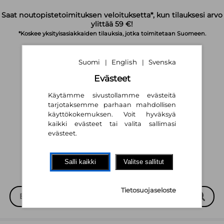
Siirry pääsisältöön
Saat noutopistetoimituksen veloituksetta*, kun tilauksesi arvo
ylittää 59 €!
*Koskee yksityisasiakkaiden tilauksia, jotka toimitetaan Suomeen.
Suomi
English
Svenska
|
|
Evästeet
Käytämme sivustollamme evästeitä
tarjotaksemme parhaan mahdollisen
käyttökokemuksen. Voit hyväksyä
Suomi
English
Svenska
|
|
kaikki evästeet tai valita sallimasi
evästeet.
Salli kaikki
Valitse sallitut
Tietosuojaseloste