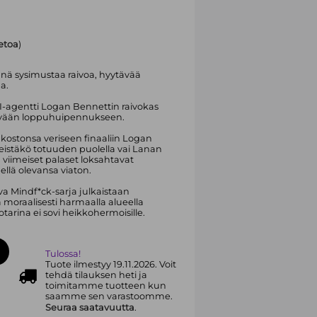
ietoa
)
ynnä sysimustaa raivoa, hyytävää
a.
-agentti Logan Bennettin raivokas
ävään loppuhuipennukseen.
kostonsa veriseen finaaliin Logan
eistäkö totuuden puolella vai Lanan
 viimeiset palaset loksahtavat
ellä olevansa viaton.
a Mindf*ck-sarja julkaistaan
moraalisesti harmaalla alueella
otarina ei sovi heikkohermoisille.
Tulossa!
Tuote ilmestyy 19.11.2026. Voit
tehdä tilauksen heti ja
toimitamme tuotteen kun
saamme sen varastoomme.
Seuraa saatavuutta
.