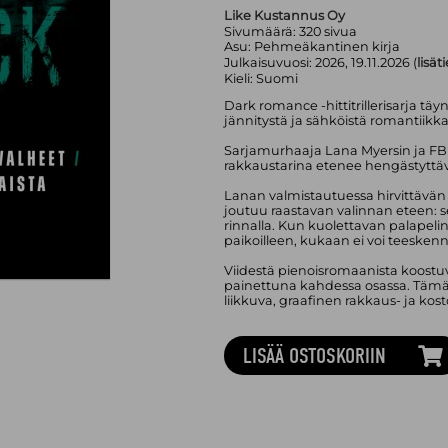
Like Kustannus Oy
Sivumäärä:
320
sivua
Asu:
Pehmeäkantinen kirja
Julkaisuvuosi:
2026, 19.11.2026 (
lisät
Kieli:
Suomi
Dark romance -hittitrillerisarja tä
jännitystä ja sähköistä romantiikka
Sarjamurhaaja Lana Myersin ja FBI
rakkaustarina etenee hengästytt
Lanan valmistautuessa hirvittävän 
joutuu raastavan valinnan eteen: s
rinnalla. Kun kuolettavan palapelin
paikoilleen, kukaan ei voi teeskenn
Viidestä pienoisromaanista koostuv
painettuna kahdessa osassa. Tämä 
liikkuva, graafinen rakkaus- ja kost
LISÄÄ OSTOSKORIIN