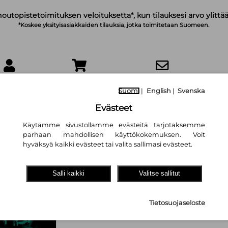
noutopistetoimituksen veloituksetta*, kun tilauksesi arvo ylittää
*Koskee yksityisasiakkaiden tilauksia, jotka toimitetaan Suomeen.
IRJAUDU
OSTOSKORI
TILAA UUTISKIRJE
Suomi
|
English
|
Svenska
Evästeet
Käytämme sivustollamme evästeitä tarjotaksemme
parhaan mahdollisen käyttökokemuksen. Voit
hyväksyä kaikki evästeet tai valita sallimasi evästeet.
Mindf*ck 4–5: Kai
Verenpunaista
Salli kaikki
Valitse sallitut
S. T. Abby
,
Jussi Tuomas Kivi (
27,70 €
Tietosuojaseloste