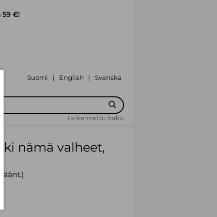
 59 €!
Suomi
English
Svenska
|
|
Tarkennettu haku
kki nämä valheet,
käänt.)