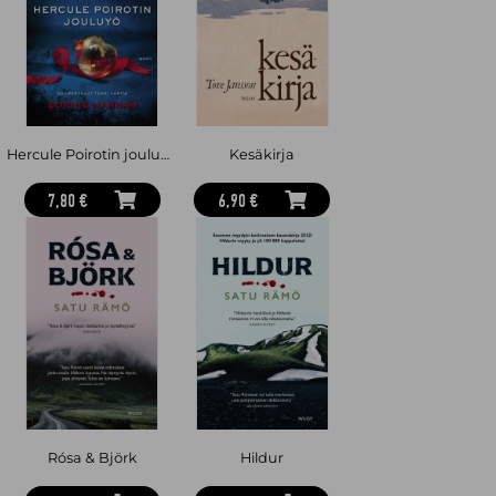
Hercule Poirotin jouluyö
Kesäkirja
7,80 €
6,90 €
Rósa & Björk
Hildur