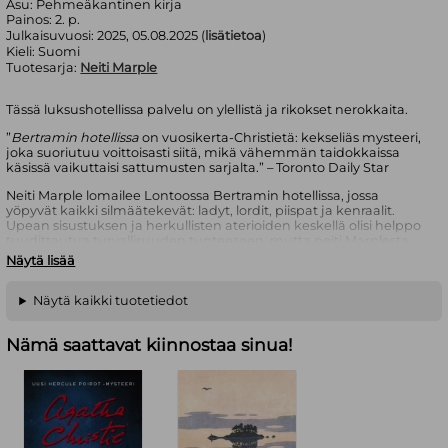
Asu:
Pehmeäkantinen kirja
Painos:
2. p.
Julkaisuvuosi:
2025, 05.08.2025 (
lisätietoa
)
Kieli:
Suomi
Tuotesarja:
Neiti Marple
Tässä luksushotellissa palvelu on ylellistä ja rikokset nerokkaita.
”
Bertramin hotellissa
on vuosikerta-Christietä: kekseliäs mysteeri,
joka suoriutuu voittoisasti siitä, mikä vähemmän taidokkaissa
käsissä vaikuttaisi sattumusten sarjalta.” – Toronto Daily Star
Neiti Marple lomailee Lontoossa Bertramin hotellissa, jossa
yöpyvät kaikki silmäätekevät: ladyt, lordit, piispat ja kenraalit.
Upean sisustuksen ja herkullisten aterioiden keskellä olisi helppo
tuudittautua turvallisuuden tunteeseen, mutta neiti Marplesta
kaikki on liian täydellistä ollakseen totta. Kun hotellivieras katoaa,
Näytä lisää
viereisellä kadulla tapahtuu murha ja suuri junaryöstö tuntuu
liittyvän hotelliin, on aika kutsua Scotland Yard paikalle.
Näytä kaikki tuotetiedot
Agatha Christie (1890–1976) on englantilaisen dekkarin
uranuurtaja, jonka tuotanto käsittää yli 70 romaanin lisäksi
Nämä saattavat kiinnostaa sinua!
novelleja, näytelmiä ja kuunnelmia. Hänen teoksiaan on
käännetty noin sadalle kielelle ja myyty yli kaksi miljardia
kappaletta.