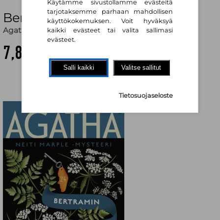
Käytämme sivustollamme evästeitä
tarjotaksemme parhaan mahdollisen
Bertramin hotellissa
käyttökokemuksen. Voit hyväksyä
Agatha Christie
,
Simo Mäenpää (käänt.)
kaikki evästeet tai valita sallimasi
evästeet.
7,80 €
Salli kaikki
Valitse sallitut
Tietosuojaseloste