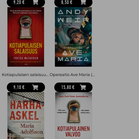
9,20 €
8,50 €
Kotiapulaisen salaisuus (pokkari)
Operaatio Ave Maria (pokkari)
9,10 €
15,80 €