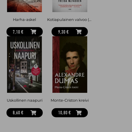
Harha-askel
Kotiapulainen valvoo (pokkari)
7,10 €
9,30 €
Uskollinen naapuri
Monte-Criston kreivi
8,60 €
10,80 €