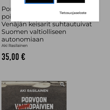
Porvoon valtiopäivien
Tietosuojaseloste
poiskirjoitettu historia : miten
Venäjän keisarit suhtautuivat
Suomen valtiolliseen
autonomiaan
Aki Rasilainen
35,00 €