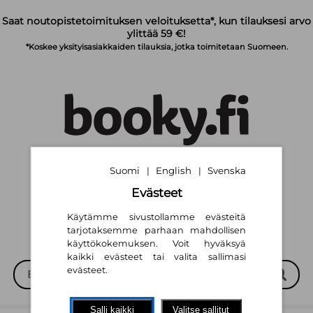
Siirry pääsisältöön
Saat noutopistetoimituksen veloituksetta*, kun tilauksesi arvo
ylittää 59 €!
*Koskee yksityisasiakkaiden tilauksia, jotka toimitetaan Suomeen.
Suomi
English
Svenska
|
|
Suomi
English
Svenska
|
|
Evästeet
Käytämme sivustollamme evästeitä
tarjotaksemme parhaan mahdollisen
käyttökokemuksen. Voit hyväksyä
kaikki evästeet tai valita sallimasi
evästeet.
Salli kaikki
Valitse sallitut