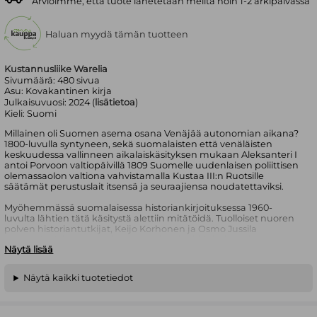
Arvioimme, että tuote lähetetään meiltä noin 1-2 arkipäivässä
Haluan myydä tämän tuotteen
Kustannusliike Warelia
Sivumäärä:
480
sivua
Asu:
Kovakantinen kirja
Julkaisuvuosi:
2024 (
lisätietoa
)
Kieli:
Suomi
Millainen oli Suomen asema osana Venäjää autonomian aikana?
1800-luvulla syntyneen, sekä suomalaisten että venäläisten
keskuudessa vallinneen aikalaiskäsityksen mukaan Aleksanteri I
antoi Porvoon valtiopäivillä 1809 Suomelle uudenlaisen poliittisen
olemassaolon valtiona vahvistamalla Kustaa III:n Ruotsille
säätämät perustuslait itsensä ja seuraajiensa noudatettaviksi.
Myöhemmässä suomalaisessa historiankirjoituksessa 1960-
luvulta lähtien tätä käsitystä alettiin mitätöidä. Tuolloiset nuoren
polven historiantutkijat, Keijo Korhonen ja Osmo Jussila
etunenässä, katsoivat aiemman historiankirjoituksen luoneen
Näytä lisää
Suomelle anakronistista valtiomyyttiä. Nyt uusi historiankirjoitus
latisti ”Porvoon valtiopäivät” pelkiksi maapäiviksi, eikä niillä enää
katsottu tapahtuneen mitään niin merkittävää kuin suomalaiset
Näytä kaikki tuotetiedot
olivat aiemmin kuvitelleet.
Suomalaisessa historiankirjoituksessa on siis 1960-luvulta alkaen
noussut vallitsevaksi käsitys, jonka mukaan Porvoossa tehtiin