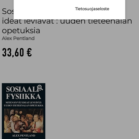
Sosiaalifysiikka : miten hyvät
Tietosuojaseloste
ideat leviävät : uuden tieteenalan
opetuksia
Alex Pentland
33,60 €