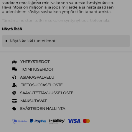
saadaan reaaliajassa mielivaltaisen suuresta ihmisjoukosta.
Havaintoja on miljoonia ja jopa miljardeja ja niistä saadaan
uudenlainen käsitys sosiaalisen ympäristön tapahtumista.
Tämän aineiston tutkimiseksi on syntynyt uusi tieteenala:
sosiaalifysiikka.
Näytä lisää
Suuraineiston ansiosta perinteiset sosiaalitieteiden rakenteet,
esimerkiksi yhteiskuntaluokat ja markkinat ovat sosiaalifysiikassa
Näytä kaikki tuotetiedot
vanhentuneita ja liian epätarkkoja.
Tässä teoksessa MIT-yliopiston Media Labissa työskentelevä Alex
Pentland esittele sosiaalifysiikan ja sen ensimmäisiä,
ennakoimattomia, yllättäviä tuloksia.
YHTEYSTIEDOT
Sosiaalifysiikka muuttaa tapaamme ajatella sosiaalisia ryhmiä ja
TOIMITUSEHDOT
niiden vuorovaikutuksia.
ASIAKASPALVELU
TIETOSUOJASELOSTE
SAAVUTETTAVUUSSELOSTE
MAKSUTAVAT
EVÄSTEIDEN HALLINTA