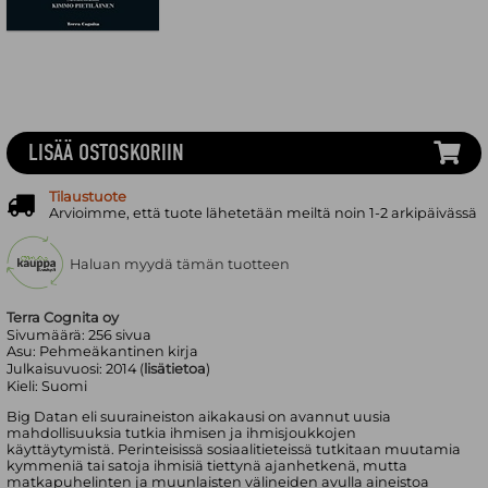
LISÄÄ OSTOSKORIIN
Tilaustuote
Arvioimme, että tuote lähetetään meiltä noin 1-2 arkipäivässä
Haluan myydä tämän tuotteen
Terra Cognita oy
Sivumäärä:
256
sivua
Asu:
Pehmeäkantinen kirja
Julkaisuvuosi:
2014 (
lisätietoa
)
Kieli:
Suomi
Big Datan eli suuraineiston aikakausi on avannut uusia
mahdollisuuksia tutkia ihmisen ja ihmisjoukkojen
käyttäytymistä. Perinteisissä sosiaalitieteissä tutkitaan muutamia
kymmeniä tai satoja ihmisiä tiettynä ajanhetkenä, mutta
matkapuhelinten ja muunlaisten välineiden avulla aineistoa