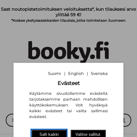
Siirry pääsisältöön
Saat noutopistetoimituksen veloituksetta*, kun tilauksesi arvo
ylittää 59 €!
*Koskee yksityisasiakkaiden tilauksia, jotka toimitetaan Suomeen.
Suomi
English
Svenska
|
|
Suomi
English
Svenska
|
|
Evästeet
Käytämme sivustollamme evästeitä
tarjotaksemme parhaan mahdollisen
käyttökokemuksen. Voit hyväksyä
kaikki evästeet tai valita sallimasi
evästeet.
Salli kaikki
Valitse sallitut