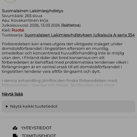
Suomalainen Lakimiesyhdistys
Sivumäärä:
265
sivua
Asu:
Kovakantinen kirja
Julkaisuvuosi:
2026, 13.03.2026 (
lisätietoa
)
Kieli:
Ruotsi
Tuotesarja:
Suomalaisen Lakimiesyhdistyksen julkaisuja A-sarja 354
Förberedelsen kan anses utgöra det viktigaste inslaget under
domstolsförfarandet i tingsrätten eftersom en muntlig,
omedelbar och koncentrerad huvudförhandling inte är möjlig
utan den. I Finland råder det bred konsensus om att
förberedelsen är behäftad med problematiska tendenser vilket i
förlängningen är en central orsak till att domstolsförfarandet i
tingsrätten tenderar vara alltför långsamt och dyrt.
I denna avhandling jämförs den finska förberedelsen med
förberedelsen i Sverige och Norge. Jämförelsen sker inom
ramverket för huvudförhandlingsmodellen. En viktig del av
Näytä lisää
jämförelsen är att analysera ländernas tillvägagångssätt vid
förberedelsen i ljuset av det budskap och tankegods som
förespråkas i den samarbetsprincip som betonas i ELI/UNIDROIT:s
Näytä kaikki tuotetiedot
modellregler för dispositiva tvistemål. Jämförelsen med Sverige
och Norge visar att en ökad betoning av formella frågor skulle
förbättra det finska tillvägagångssättet vid förberedelsen. Den
ökade betoningen och därigenom anammandet av ett
planmässigt tillvägagångssätt skulle göra den finska
YHTEYSTIEDOT
förberedelsen snabbare och till en mer kompakt helhet. Det
argumenteras vidare för att ett införande av en skyldighet för
TOIMITUSEHDOT