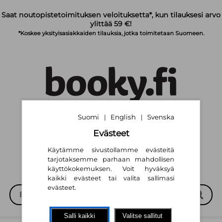
Siirry pääsisältöön
Saat noutopistetoimituksen veloituksetta*, kun tilauksesi arvo
ylittää 59 €!
*Koskee yksityisasiakkaiden tilauksia, jotka toimitetaan Suomeen.
Suomi
English
Svenska
|
|
Suomi
English
Svenska
|
|
Evästeet
Käytämme sivustollamme evästeitä
tarjotaksemme parhaan mahdollisen
käyttökokemuksen. Voit hyväksyä
kaikki evästeet tai valita sallimasi
evästeet.
Salli kaikki
Valitse sallitut