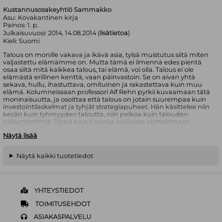
Kustannusosakeyhtiö Sammakko
Asu:
Kovakantinen kirja
Painos:
1. p.
Julkaisuvuosi:
2014, 14.08.2014 (
lisätietoa
)
Kieli:
Suomi
Talous on monille vakava ja ikävä asia, tylsä muistutus siitä miten
valjastettu elämämme on. Mutta tämä ei ilmennä edes pientä
osaa siitä mitä kaikkea talous, tai elämä, voi olla. Talous ei ole
elämästä erillinen kenttä, vaan päinvastoin. Se on aivan yhtä
sekava, hullu, ihastuttava, omituinen ja rakastettava kuin muu
elämä. Kolumneissaan professori Alf Rehn pyrkii kuvaamaan tätä
moninaisuutta, ja osoittaa että talous on jotain suurempaa kuin
investointilaskelmat ja tyhjät strategiapuheet. Hän käsittelee niin
kesän kuin tyhmyyden taloutta, niin pelkoa kuin talouden
näkymättömiä. Tämä kirja haastaa lukijansa ajattelemaan
laajemmin ja luovemmin niin taloudesta kuin ihan tavallisista
Näytä lisää
asioista. Näin, koska talouden ei tulisi olla vain pukumiesten ja
pomojen pönötystä, vaan meidän kaikkien leikkikenttä - kenttä
täynnä unelmia, moninaisuutta, purevaa kritiikkiä ja arjen
Näytä kaikki tuotetiedot
kiltteyttä.
Alf Rehn (s. 1972, Turku) on luovuustutkija, johtamisen ja
organisaation professori Åbo Akademissa.
YHTEYSTIEDOT
TOIMITUSEHDOT
ASIAKASPALVELU