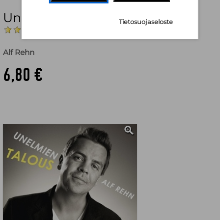
Unelmien talous
Tietosuojaseloste
(Arvostelut: 1)
Alf Rehn
6,80 €