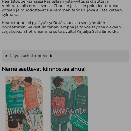
Heartstopper-sarjassa käsitellään ystävyyttä, rakkautta ja
rohkeutta olla oma itsensä. Charlien ja Nickin polut kietoutuvat
yhteen ja muodostavat suuremman tarinan, joka ei jätä ketään
kylmäksi.
Heartstopper ei pysäytä sydäntä vaan saa sen lyömään
nopeammin. Rakastuin tähän lämpöä ja toivoa täynnä olevaan
sarjakuvaan heti ensimmäiseltä sivulta! Kirjailija Salla Simukka
Näytä kaikki tuotetiedot
Nämä saattavat kiinnostaa sinua!