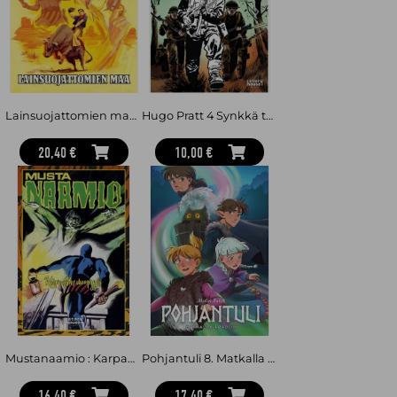
Lainsuojattomien maa : Mustanaamio
Hugo Pratt 4 Synkkä tuomio : Korkeajännitys
20,40 €
10,00 €
Mustanaamio : Karpaattien vampyyri
Pohjantuli 8. Matkalla Rørosiin
16,40 €
17,40 €