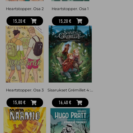
Heartstopper. Osa 2
Heartstopper. Osa 1
15,20 €
15,20 €
Heartstopper. Osa 3
Sisarukset Grémillet 4 : Komeetta ja vuorikauris
15,80 €
16,40 €