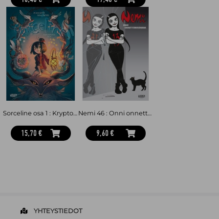
Sorceline osa 1 : Kryptoeläintieteen alkeet
Nemi 46 : Onni onnettomuudessa
15,70 €
9,60 €
YHTEYSTIEDOT