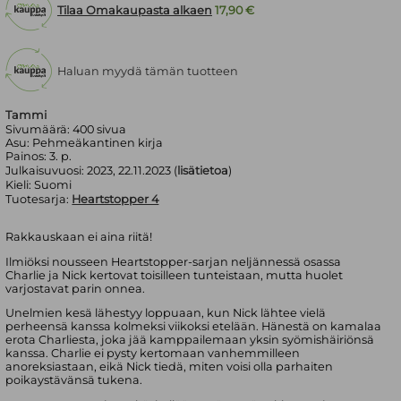
Tilaa Omakaupasta alkaen
17,90 €
Haluan myydä tämän tuotteen
Tammi
Sivumäärä:
400
sivua
Asu:
Pehmeäkantinen kirja
Painos:
3. p.
Julkaisuvuosi:
2023, 22.11.2023 (
lisätietoa
)
Kieli:
Suomi
Tuotesarja:
Heartstopper 4
Rakkauskaan ei aina riitä!
Ilmiöksi nousseen Heartstopper-sarjan neljännessä osassa
Charlie ja Nick kertovat toisilleen tunteistaan, mutta huolet
varjostavat parin onnea.
Unelmien kesä lähestyy loppuaan, kun Nick lähtee vielä
perheensä kanssa kolmeksi viikoksi etelään. Hänestä on kamalaa
erota Charliesta, joka jää kamppailemaan yksin syömishäiriönsä
kanssa. Charlie ei pysty kertomaan vanhemmilleen
anoreksiastaan, eikä Nick tiedä, miten voisi olla parhaiten
poikaystävänsä tukena.