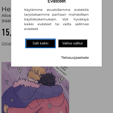
Evästeet
Heartstopper. Osa 4
Käytämme sivustollamme evästeitä
tarjotaksemme parhaan mahdollisen
Alice Oseman
,
Alice Oseman (kuv.)
,
Oona Juutinen
käyttökokemuksen. Voit hyväksyä
(käänt.)
kaikki evästeet tai valita sallimasi
15,80 €
evästeet.
Omakaupassa alkaen
17,90 €
Salli kaikki
Valitse sallitut
Tietosuojaseloste