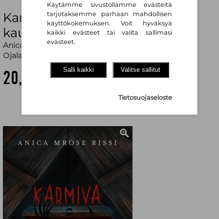
Käytämme sivustollamme evästeitä
Karmiva kuurupiilo : ja muita
tarjotaksemme parhaan mahdollisen
käyttökokemuksen. Voit hyväksyä
kauhukertomuksia
kaikki evästeet tai valita sallimasi
evästeet.
Anica Mrose Rissi
,
Carolina Godina (kuv.)
,
Leena
Ojalatva (käänt.)
Salli kaikki
Valitse sallitut
20,60 €
Tietosuojaseloste