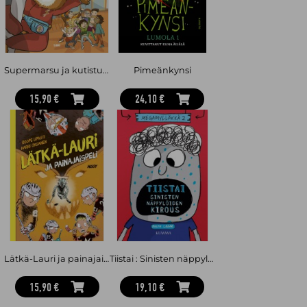
Supermarsu ja kutistuva koulu
Pimeänkynsi
15,90 €
24,10 €
Lätkä-Lauri ja painajaispeli
Tiistai : Sinisten näppylöiden kirous
15,90 €
19,10 €