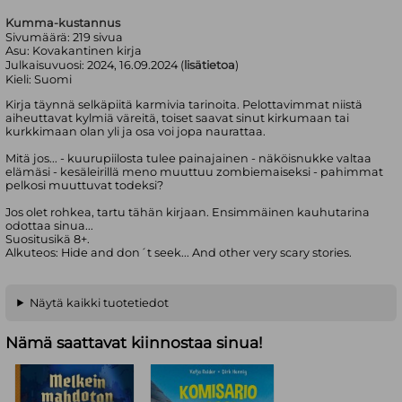
Kumma-kustannus
Sivumäärä:
219
sivua
Asu:
Kovakantinen kirja
Julkaisuvuosi:
2024, 16.09.2024 (
lisätietoa
)
Kieli:
Suomi
Kirja täynnä selkäpiitä karmivia tarinoita. Pelottavimmat niistä
aiheuttavat kylmiä väreitä, toiset saavat sinut kirkumaan tai
kurkkimaan olan yli ja osa voi jopa naurattaa.
Mitä jos... - kuurupiilosta tulee painajainen - näköisnukke valtaa
elämäsi - kesäleirillä meno muuttuu zombiemaiseksi - pahimmat
pelkosi muuttuvat todeksi?
Jos olet rohkea, tartu tähän kirjaan. Ensimmäinen kauhutarina
odottaa sinua...
Suositusikä 8+.
Alkuteos: Hide and don´t seek... And other very scary stories.
Näytä kaikki tuotetiedot
Nämä saattavat kiinnostaa sinua!