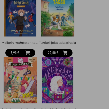
Melkein mahdoton tehtävä - Jahti
Tunkeilijoita takapihalla
7,90 €
22,00 €