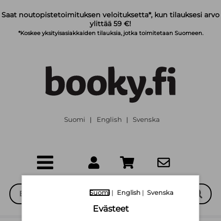
Siirry pääsisältöön
Saat noutopistetoimituksen veloituksetta*, kun tilauksesi arvo
ylittää 59 €!
*Koskee yksityisasiakkaiden tilauksia, jotka toimitetaan Suomeen.
Suomi
English
Svenska
|
|
Suomi
|
English
|
Svenska
Evästeet