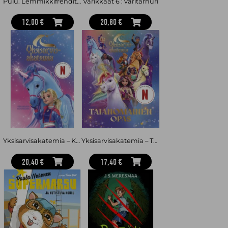
Pulu. Lemmikkifrendit 6
Värikkäät 6 : väritarhuri
12,00 €
20,80 €
Yksisarvisakatemia – Keijukuun loisteessa
Yksisarvisakatemia – Taianomainen opas
20,40 €
17,40 €