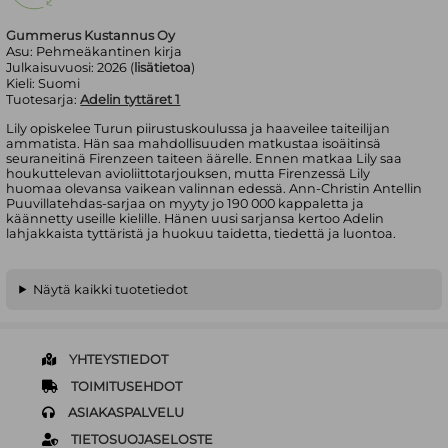
Gummerus Kustannus Oy
Asu:
Pehmeäkantinen kirja
Julkaisuvuosi:
2026 (
lisätietoa
)
Kieli:
Suomi
Tuotesarja:
Adelin tyttäret 1
Lily opiskelee Turun piirustuskoulussa ja haaveilee taiteilijan
ammatista. Hän saa mahdollisuuden matkustaa isoäitinsä
seuraneitinä Firenzeen taiteen äärelle. Ennen matkaa Lily saa
houkuttelevan avioliittotarjouksen, mutta Firenzessä Lily
huomaa olevansa vaikean valinnan edessä. Ann-Christin Antellin
Puuvillatehdas-sarjaa on myyty jo 190 000 kappaletta ja
käännetty useille kielille. Hänen uusi sarjansa kertoo Adelin
lahjakkaista tyttäristä ja huokuu taidetta, tiedettä ja luontoa.
Näytä kaikki tuotetiedot
YHTEYSTIEDOT
TOIMITUSEHDOT
ASIAKASPALVELU
TIETOSUOJASELOSTE