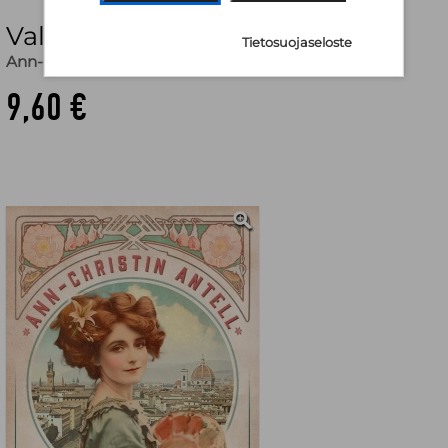
Valkea lilja (pokkari)
Tietosuojaseloste
Ann-Christin Antell
9,60 €