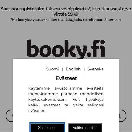
Siirry pääsisältöön
Saat noutopistetoimituksen veloituksetta*, kun tilauksesi arvo
ylittää 59 €!
*Koskee yksityisasiakkaiden tilauksia, jotka toimitetaan Suomeen.
Suomi
English
Svenska
|
|
Suomi
English
Svenska
|
|
Evästeet
Käytämme sivustollamme evästeitä
tarjotaksemme parhaan mahdollisen
käyttökokemuksen. Voit hyväksyä
kaikki evästeet tai valita sallimasi
evästeet.
Salli kaikki
Valitse sallitut