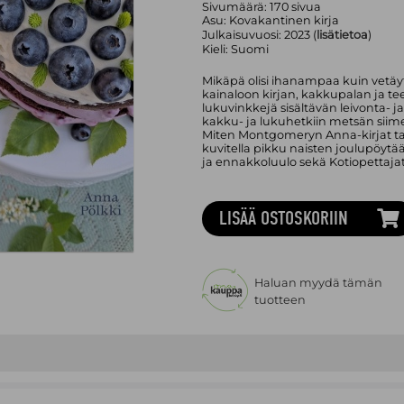
Sivumäärä:
170
sivua
Asu:
Kovakantinen kirja
Julkaisuvuosi:
2023 (
lisätietoa
)
Kieli:
Suomi
Mikäpä olisi ihanampaa kuin vetäyt
kainaloon kirjan, kakkupalan ja t
lukuvinkkejä sisältävän leivonta- ja
kakku- ja lukuhetkiin metsän sii
Miten Montgomeryn Anna-kirjat tai
kuvitella pikku naisten joulupöytä
ja ennakkoluulo sekä Kotiopettajat
LISÄÄ OSTOSKORIIN
Haluan myydä tämän
tuotteen