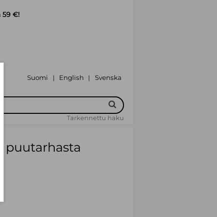
 59 €!
Suomi
English
Svenska
|
|
Tarkennettu haku
a puutarhasta