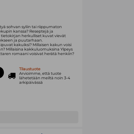
yä sohvan syliin tai riippumaton
eekupin kanssa? Reseptejä ja
 tietokirjan herkulliset kuvat vievät
mekseen ja puutarhaan.
puvat kakuiksi? Millaisen kakun voisi
än? Millaisina kakkuluomuksina Ylpeys
taren romaani voisivat herätä henkiin?
Tilaustuote
Arvioimme, että tuote
lähetetään meiltä noin 3-4
arkipäivässä