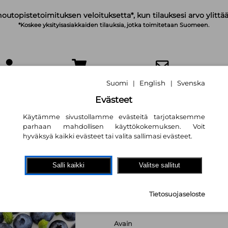
noutopistetoimituksen veloituksetta*, kun tilauksesi arvo ylittää
*Koskee yksityisasiakkaiden tilauksia, jotka toimitetaan Suomeen.
IRJAUDU
OSTOSKORI
TILAA UUTISKIRJE
Suomi
English
Svenska
|
|
Evästeet
Käytämme sivustollamme evästeitä tarjotaksemme
parhaan mahdollisen käyttökokemuksen. Voit
hyväksyä kaikki evästeet tai valita sallimasi evästeet.
Kakkuja salaisest
Salli kaikki
Valitse sallitut
Anna Pölkki
25,30 €
Tietosuojaseloste
Avain