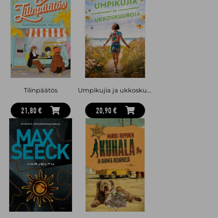
Tilinpäätös
Umpikujia ja ukkoskuuroja
21,80 €
20,90 €