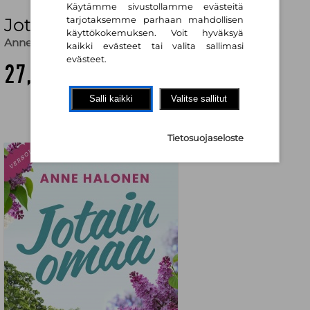
Käytämme sivustollamme evästeitä
Jotain omaa (pehmeäkantinen)
tarjotaksemme parhaan mahdollisen
käyttökokemuksen. Voit hyväksyä
Anne Halonen
kaikki evästeet tai valita sallimasi
evästeet.
27,00 €
Salli kaikki
Valitse sallitut
Tietosuojaseloste