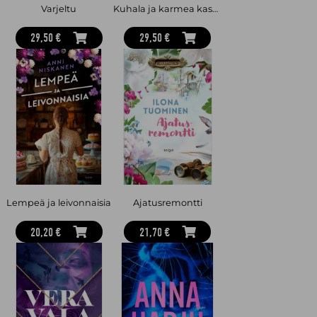
Varjeltu
Kuhala ja karmea kasarikesä
29,50 €
29,50 €
Lempeä ja leivonnaisia
Ajatusremontti
20,20 €
21,70 €