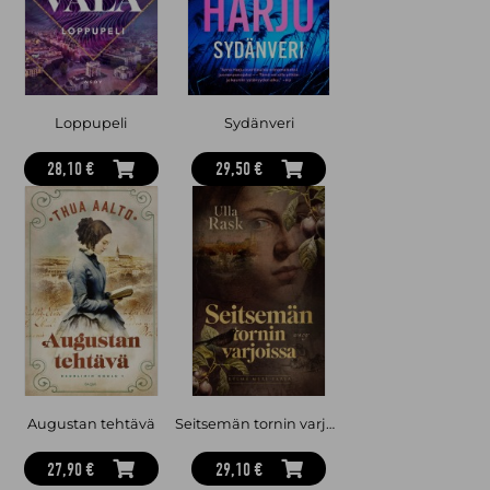
Loppupeli
Sydänveri
28,10 €
29,50 €
Augustan tehtävä
Seitsemän tornin varjoissa
27,90 €
29,10 €