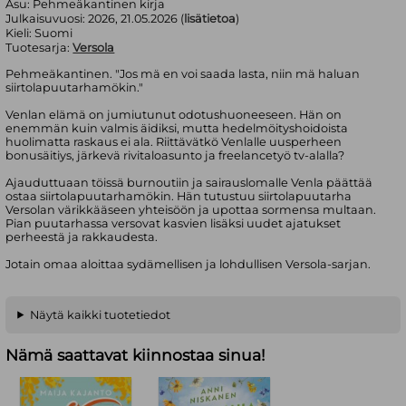
Asu:
Pehmeäkantinen kirja
Julkaisuvuosi:
2026, 21.05.2026 (
lisätietoa
)
Kieli:
Suomi
Tuotesarja:
Versola
Pehmeäkantinen. "Jos mä en voi saada lasta, niin mä haluan
siirtolapuutarhamökin."
Venlan elämä on jumiutunut odotushuoneeseen. Hän on
enemmän kuin valmis äidiksi, mutta hedelmöityshoidoista
huolimatta raskaus ei ala. Riittävätkö Venlalle uusperheen
bonusäitiys, järkevä rivitaloasunto ja freelancetyö tv-alalla?
Ajauduttuaan töissä burnoutiin ja sairauslomalle Venla päättää
ostaa siirtolapuutarhamökin. Hän tutustuu siirtolapuutarha
Versolan värikkääseen yhteisöön ja upottaa sormensa multaan.
Pian puutarhassa versovat kasvien lisäksi uudet ajatukset
perheestä ja rakkaudesta.
Jotain omaa aloittaa sydämellisen ja lohdullisen Versola-sarjan.
Näytä kaikki tuotetiedot
Nämä saattavat kiinnostaa sinua!