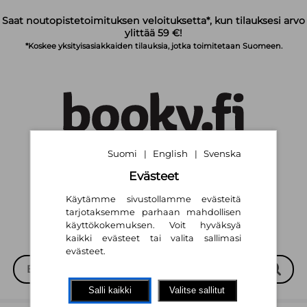
Siirry pääsisältöön
Saat noutopistetoimituksen veloituksetta*, kun tilauksesi arvo
ylittää 59 €!
*Koskee yksityisasiakkaiden tilauksia, jotka toimitetaan Suomeen.
Suomi
English
Svenska
|
|
Suomi
English
Svenska
|
|
Evästeet
Käytämme sivustollamme evästeitä
tarjotaksemme parhaan mahdollisen
käyttökokemuksen. Voit hyväksyä
kaikki evästeet tai valita sallimasi
evästeet.
Salli kaikki
Valitse sallitut