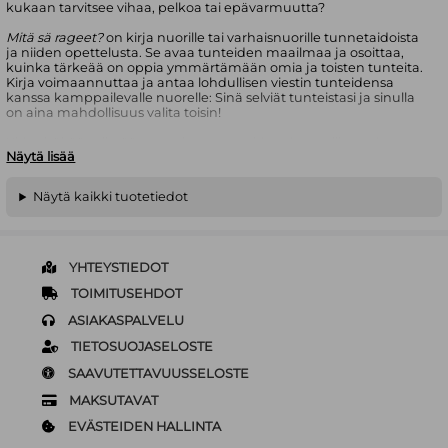
kukaan tarvitsee vihaa, pelkoa tai epävarmuutta?
Mitä sä rageet?
on kirja nuorille tai varhaisnuorille tunnetaidoista
ja niiden opettelusta. Se avaa tunteiden maailmaa ja osoittaa,
kuinka tärkeää on oppia ymmärtämään omia ja toisten tunteita.
Kirja voimaannuttaa ja antaa lohdullisen viestin tunteidensa
kanssa kamppailevalle nuorelle: Sinä selviät tunteistasi ja sinulla
on aina mahdollisuus valita toisin!
Kirja sisältää selkeää perustietoa tunteiden dynamiikasta ja
Näytä lisää
tunnetaidoista, kehon ja mielen harjoituksia sekä luovia tehtäviä
nuoren itsensä kokeiltavaksi. Upea kuvitus havainnollistaa,
syventää ja laajentaa tunneteemaa.
Näytä kaikki tuotetiedot
Teemat: tunteet, tarpeet, tunnetaidot, itsetunto,
voimaantuminen
Anne-Mari Jääskinen
on tunne- ja vuorovaikutuskouluttaja sekä
YHTEYSTIEDOT
taideterapiaohjaaja. Hän on kehittänyt ammattilaisille
TOIMITUSEHDOT
tarkoitetun Lasten Tunnetaito-ohjaaja MM -koulutuksen ja
toimii siinä vastuukouluttajana. Tunne- ja taideterapiatyötä hän
ASIAKASPALVELU
tekee niin lasten, nuorten kuin aikuistenkin parissa.
TIETOSUOJASELOSTE
Sanna Pelliccioni
on kuvittaja, graafinen suunnittelija ja
lastenkirjailija. Pelliccionin monipuolisia ja värikkäitä kuvituksia on
SAAVUTETTAVUUSSELOSTE
saatu ihastella kuvakirjojen lisäksi myös esimerkiksi
MAKSUTAVAT
kangaskuoseissa ja paperitarvikkeissa.
EVÄSTEIDEN HALLINTA