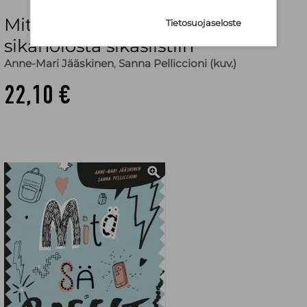
Mitä sä rageet? : #tunteita
Tietosuojaseloste
sikanolosta sikasiistiin
Anne-Mari Jääskinen
,
Sanna Pelliccioni (kuv.)
22,10 €