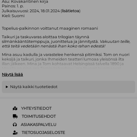
Asu:
Kovakantinen kirja
Painos:
1. p.
Julkaisuvuosi:
2024, 18.01.2024 (
lisätietoa
)
Kieli:
Suomi
Topelius-palkinnon voittanut maaginen romaani
Taikuri ja taskuvaras aloittaa trilogian täynnä
silmänkääntötemppuja, juonittelua ja jännitystä.
Vakuutan teille,
että teitä vedetään nenästä ihan koko rahan edestä!
Mina asuu kadulla ja varastelee henkensä pitimiksi. Tom on nuori
keksijä ja taikuri, jonka Ihmeiden teatteri lumoaa yleisönsä ilta
illan jälkeen. Mina ja Tom kohtaavat Helsingissä talvella 1890 ja
Minalla on pian osa Tomin taikashow´ssa.Nuoret huomaavat
olevansa toisilleen enemmän kuin ystävät, mutta kummankin
Näytä lisää
menneisyydessä on pahoja, selvittämättömiä asioita. He joutuvat
juonittelun pyörteeseen ja ajojahtiin, josta he voivat selviytyä vain
rohkeutensa avulla - muutama taikatemppu hihassaan.
Näytä kaikki tuotetiedot
Taikurin ja taskuvarkaan tarina jatkuu kirjoissa
Huijarin oppipoika
ja
Tinasotamiehet
.
Anniina Mikama
on helsinkiläinen kuvittaja ja kirjailija.
Taikuri ja
YHTEYSTIEDOT
taskuvaras
voitti Topelius-palkinnon (2019) ja sen jatko-osa
TOIMITUSEHDOT
Huijarin oppipoika
oli Lasten- ja nuortenkirjallisuuden Finlandia-
ehdokkaana.
ASIAKASPALVELU
TIETOSUOJASELOSTE