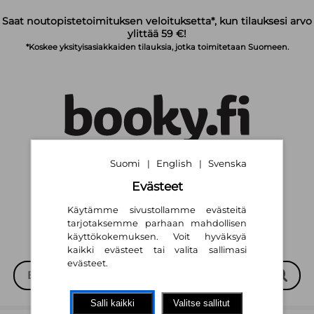
Siirry pääsisältöön
Saat noutopistetoimituksen veloituksetta*, kun tilauksesi arvo
ylittää 59 €!
*Koskee yksityisasiakkaiden tilauksia, jotka toimitetaan Suomeen.
Suomi
English
Svenska
|
|
Suomi
English
Svenska
|
|
Evästeet
Käytämme sivustollamme evästeitä
tarjotaksemme parhaan mahdollisen
käyttökokemuksen. Voit hyväksyä
kaikki evästeet tai valita sallimasi
evästeet.
Salli kaikki
Valitse sallitut