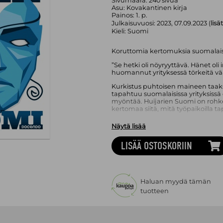
Sivumäärä:
240
sivua
Asu:
Kovakantinen kirja
Painos:
1. p.
Julkaisuvuosi:
2023, 07.09.2023 (
lisä
Kieli:
Suomi
Koruttomia kertomuksia suomalaisis
”Se hetki oli nöyryyttävä. Hänet oli i
huomannut yrityksessä törkeitä vä
Kurkistus puhtoisen maineen taaks
tapahtuu suomalaisissa yrityksi
myöntää. Huijarien Suomi on rohk
kertomaa siitä, mitä työpaikoilla t
Väärinkäytöksen huomannut kokee 
Näytä lisää
epäuskosta pettymykseen ja jopa p
kamppailunsa kanssa täysin yksin. 
LISÄÄ OSTOSKORIIN
nähnyt välähdyksiä, mutta joka harv
seuraamuksiin.
Organisaatioissa tapahtuvat väärin
kilpailukykyyn myös koko yhteisku
Paavolan teos on kuvaus suomalaise
Haluan myydä tämän
tehdä varkaan. Kirja auttaa myös y
tuotteen
väärinkäytökseen ja mitkä seikat o
toiminnasta.
Annukka Jokipii
(s.1975) toimii Va