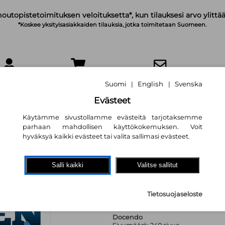
noutopistetoimituksen veloituksetta*, kun tilauksesi arvo ylittää
*Koskee yksityisasiakkaiden tilauksia, jotka toimitetaan Suomeen.
IRJAUDU
OSTOSKORI
TILAA UUTISKIRJE
Suomi
English
Svenska
|
|
Evästeet
Käytämme sivustollamme evästeitä tarjotaksemme
parhaan mahdollisen käyttökokemuksen. Voit
hyväksyä kaikki evästeet tai valita sallimasi evästeet.
Huijarien Suomi
Annukka Jokipii
,
Nadia Paavo
Salli kaikki
Valitse sallitut
29,30 €
Tietosuojaseloste
Docendo