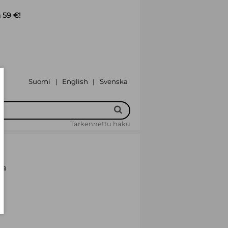
 59 €!
Suomi
English
Svenska
|
|
Tarkennettu haku
la