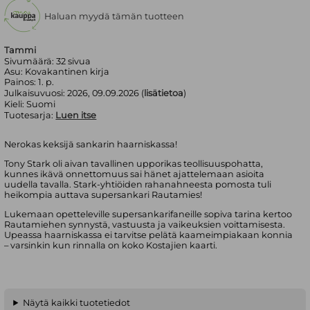
Haluan myydä tämän tuotteen
Tammi
Sivumäärä:
32
sivua
Asu:
Kovakantinen kirja
Painos:
1. p.
Julkaisuvuosi:
2026, 09.09.2026 (
lisätietoa
)
Kieli:
Suomi
Tuotesarja:
Luen itse
Nerokas keksijä sankarin haarniskassa!
Tony Stark oli aivan tavallinen upporikas teollisuuspohatta,
kunnes ikävä onnettomuus sai hänet ajattelemaan asioita
uudella tavalla. Stark-yhtiöiden rahanahneesta pomosta tuli
heikompia auttava supersankari Rautamies!
Lukemaan opetteleville supersankarifaneille sopiva tarina kertoo
Rautamiehen synnystä, vastuusta ja vaikeuksien voittamisesta.
Upeassa haarniskassa ei tarvitse pelätä kaameimpiakaan konnia
– varsinkin kun rinnalla on koko Kostajien kaarti.
Näytä kaikki tuotetiedot