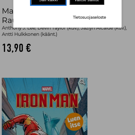
Marvel. Iron Man. Tässä tulee
Tietosuojaseloste
Rautamies. Luen itse
Anthony J. Lee
,
Devin Taylor (kuv.)
,
Jazlyn Alcaide (kuv.)
,
Antti Hulkkonen (käänt.)
13,90 €