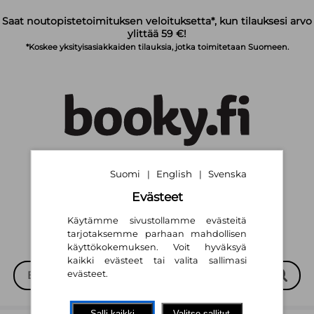
Siirry pääsisältöön
Saat noutopistetoimituksen veloituksetta*, kun tilauksesi arvo
ylittää 59 €!
*Koskee yksityisasiakkaiden tilauksia, jotka toimitetaan Suomeen.
Suomi
English
Svenska
|
|
Suomi
English
Svenska
|
|
Evästeet
Käytämme sivustollamme evästeitä
tarjotaksemme parhaan mahdollisen
käyttökokemuksen. Voit hyväksyä
kaikki evästeet tai valita sallimasi
evästeet.
Salli kaikki
Valitse sallitut