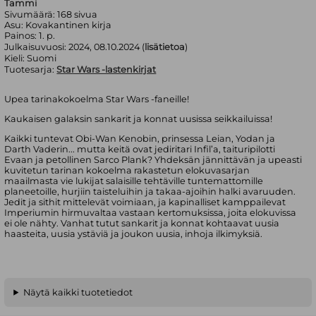
Tammi
Sivumäärä:
168
sivua
Asu:
Kovakantinen kirja
Painos:
1. p.
Julkaisuvuosi:
2024, 08.10.2024 (
lisätietoa
)
Kieli:
Suomi
Tuotesarja:
Star Wars -lastenkirjat
Upea tarinakokoelma Star Wars -faneille!
Kaukaisen galaksin sankarit ja konnat uusissa seikkailuissa!
Kaikki tuntevat Obi-Wan Kenobin, prinsessa Leian, Yodan ja
Darth Vaderin... mutta keitä ovat jediritari Infil’a, taituripilotti
Evaan ja petollinen Sarco Plank? Yhdeksän jännittävän ja upeasti
kuvitetun tarinan kokoelma rakastetun elokuvasarjan
maailmasta vie lukijat salaisille tehtäville tuntemattomille
planeetoille, hurjiin taisteluihin ja takaa-ajoihin halki avaruuden.
Jedit ja sithit mittelevät voimiaan, ja kapinalliset kamppailevat
Imperiumin hirmuvaltaa vastaan kertomuksissa, joita elokuvissa
ei ole nähty. Vanhat tutut sankarit ja konnat kohtaavat uusia
haasteita, uusia ystäviä ja joukon uusia, inhoja ilkimyksiä.
Näytä kaikki tuotetiedot