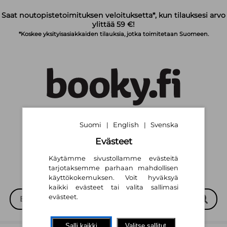
Siirry pääsisältöön
Saat noutopistetoimituksen veloituksetta*, kun tilauksesi arvo
ylittää 59 €!
*Koskee yksityisasiakkaiden tilauksia, jotka toimitetaan Suomeen.
Suomi
English
Svenska
|
|
Suomi
English
Svenska
|
|
Evästeet
Käytämme sivustollamme evästeitä
tarjotaksemme parhaan mahdollisen
käyttökokemuksen. Voit hyväksyä
kaikki evästeet tai valita sallimasi
evästeet.
Salli kaikki
Valitse sallitut