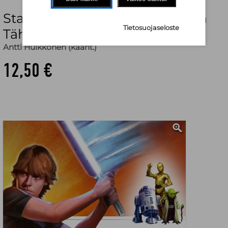
Star Wars. Kauan sitten… : Uusia
Tietosuojaseloste
Tähtien sota -tarinoita
Antti Hulkkonen (käänt.)
12,50 €