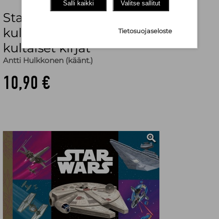
Salli kaikki
Valitse sallitut
Star Wars. Kaukaisen galaksin
kulkupelit. TKK 303 : Tammen
Tietosuojaseloste
kultaiset kirjat
Antti Hulkkonen (käänt.)
10,90 €