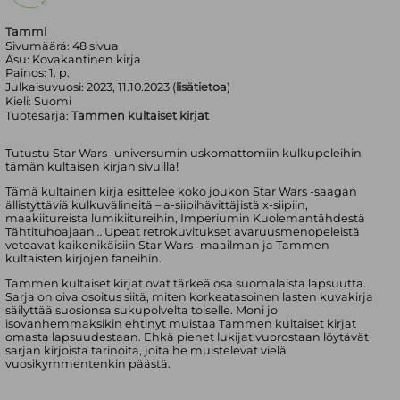
Tammi
Sivumäärä:
48
sivua
Asu:
Kovakantinen kirja
Painos:
1. p.
Julkaisuvuosi:
2023, 11.10.2023 (
lisätietoa
)
Kieli:
Suomi
Tuotesarja:
Tammen kultaiset kirjat
Tutustu Star Wars -universumin uskomattomiin kulkupeleihin
tämän kultaisen kirjan sivuilla!
Tämä kultainen kirja esittelee koko joukon Star Wars -saagan
ällistyttäviä kulkuvälineitä – a-siipihävittäjistä x-siipiin,
maakiitureista lumikiitureihin, Imperiumin Kuolemantähdestä
Tähtituhoajaan… Upeat retrokuvitukset avaruusmenopeleistä
vetoavat kaikenikäisiin Star Wars -maailman ja Tammen
kultaisten kirjojen faneihin.
Tammen kultaiset kirjat ovat tärkeä osa suomalaista lapsuutta.
Sarja on oiva osoitus siitä, miten korkeatasoinen lasten kuvakirja
säilyttää suosionsa sukupolvelta toiselle. Moni jo
isovanhemmaksikin ehtinyt muistaa Tammen kultaiset kirjat
omasta lapsuudestaan. Ehkä pienet lukijat vuorostaan löytävät
sarjan kirjoista tarinoita, joita he muistelevat vielä
vuosikymmentenkin päästä.