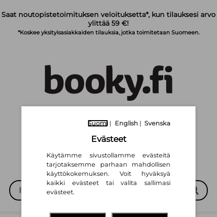
Siirry pääsisältöön
Saat noutopistetoimituksen veloituksetta*, kun tilauksesi arvo
ylittää 59 €!
*Koskee yksityisasiakkaiden tilauksia, jotka toimitetaan Suomeen.
Suomi
English
Svenska
|
|
Suomi
|
English
|
Svenska
Evästeet
Käytämme sivustollamme evästeitä
tarjotaksemme parhaan mahdollisen
käyttökokemuksen. Voit hyväksyä
kaikki evästeet tai valita sallimasi
evästeet.