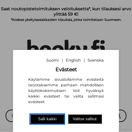
Siirry pääsisältöön
Saat noutopistetoimituksen veloituksetta*, kun tilauksesi arvo
ylittää 59 €!
*Koskee yksityisasiakkaiden tilauksia, jotka toimitetaan Suomeen.
Suomi
English
Svenska
|
|
Evästeet
Suomi
English
Svenska
|
|
Käytämme sivustollamme evästeitä
tarjotaksemme parhaan mahdollisen
käyttökokemuksen. Voit hyväksyä
kaikki evästeet tai valita sallimasi
evästeet.
Salli kaikki
Valitse sallitut