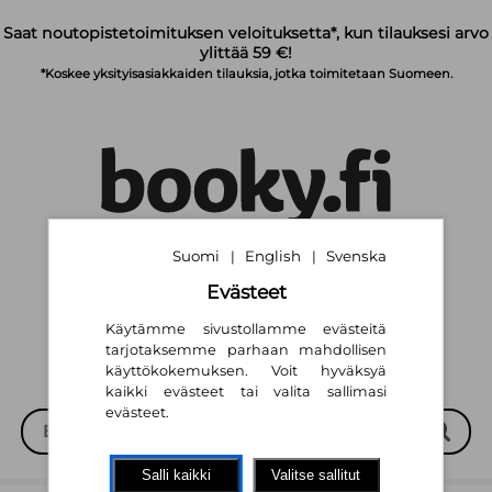
Siirry pääsisältöön
Saat noutopistetoimituksen veloituksetta*, kun tilauksesi arvo
ylittää 59 €!
*Koskee yksityisasiakkaiden tilauksia, jotka toimitetaan Suomeen.
Suomi
English
Svenska
|
|
Suomi
English
Svenska
|
|
Evästeet
Käytämme sivustollamme evästeitä
tarjotaksemme parhaan mahdollisen
käyttökokemuksen. Voit hyväksyä
kaikki evästeet tai valita sallimasi
evästeet.
Salli kaikki
Valitse sallitut