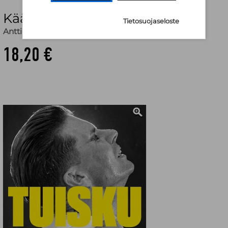
Käännekohta
Tietosuojaseloste
Antti Tuisku
,
Hanna Minja Nousiainen (valokuv.)
18,20 €