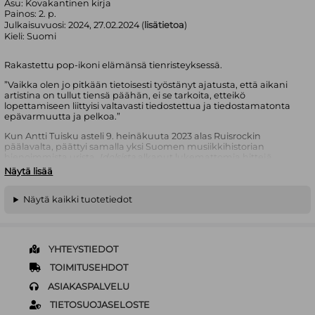
Asu:
Kovakantinen kirja
Painos:
2. p.
Julkaisuvuosi:
2024, 27.02.2024 (
lisätietoa
)
Kieli:
Suomi
Rakastettu pop-ikoni elämänsä tienristeyksessä.
”Vaikka olen jo pitkään tietoisesti työstänyt ajatusta, että aikani
artistina on tullut tiensä päähän, ei se tarkoita, etteikö
lopettamiseen liittyisi valtavasti tiedostettua ja tiedostamatonta
epävarmuutta ja pelkoa.”
Kun Antti Tuisku asteli 9. heinäkuuta 2023 alas Ruisrockin
päälavalta, päättyi samalla yksi Suomen musiikkihistorian
hienoimmista urista.
Idolsista
alkanut lukemattomia hittejä,
ikimuistoisia keikkoja, vääjäämättömiä vastoinkäymisiä ja
Näytä lisää
huikeita onnistumisia sisäänsä kietonut tarina oli tullut
päätökseensä, ja edessä häämötti hyppy tuntemattomaan.
Näytä kaikki tuotetiedot
Antti Tuiskun päiväkirjaan pohjautuvissa koskettavissa
kirjoituksissa podetaan luopumisen tuskaa ja jätetään haikeita
jäähyväisiä, mutta myös innostutaan uudesta ja
arvaamattomasta ja eletään vielä kerran huikean uran sinetöinyt
YHTEYSTIEDOT
kiertue, jonka vertaansa vailla olevan show’n on tallentanut
kuviin valokuvaaja Hanna Minja Nousiainen.
TOIMITUSEHDOT
Antti Tuiskun (s. 1984) ura alkoi vuonna 2003
Idols
-TV-ohjelmasta,
ASIAKASPALVELU
ja vähitellen hänestä kuoriutui 2000-luvun menestynein
suomalainen poptähti. Vuonna 2018 Tuisku julkaisi huikean
TIETOSUOJASELOSTE
suositun elämäkerran
Antti Tapani
ja jäi tauolle. Artistiuransa