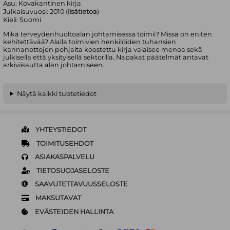
Asu:
Kovakantinen kirja
Julkaisuvuosi:
2010 (
lisätietoa
)
Kieli:
Suomi
Mikä terveydenhuoltoalan johtamisessa toimii? Missä on eniten
kehitettävää? Alalla toimivien henkilöiden tuhansien
kannanottojen pohjalta koostettu kirja valaisee menoa sekä
julkisella että yksityisellä sektorilla. Napakat päätelmät antavat
arkiviisautta alan johtamiseen.
Näytä kaikki tuotetiedot
YHTEYSTIEDOT
TOIMITUSEHDOT
ASIAKASPALVELU
TIETOSUOJASELOSTE
SAAVUTETTAVUUSSELOSTE
MAKSUTAVAT
EVÄSTEIDEN HALLINTA