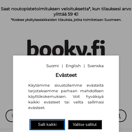
Siirry pääsisältöön
Saat noutopistetoimituksen veloituksetta*, kun tilauksesi arvo
ylittää 59 €!
*Koskee yksityisasiakkaiden tilauksia, jotka toimitetaan Suomeen.
Suomi
English
Svenska
|
|
Suomi
English
Svenska
|
|
Evästeet
Käytämme sivustollamme evästeitä
tarjotaksemme parhaan mahdollisen
käyttökokemuksen. Voit hyväksyä
kaikki evästeet tai valita sallimasi
evästeet.
Salli kaikki
Valitse sallitut