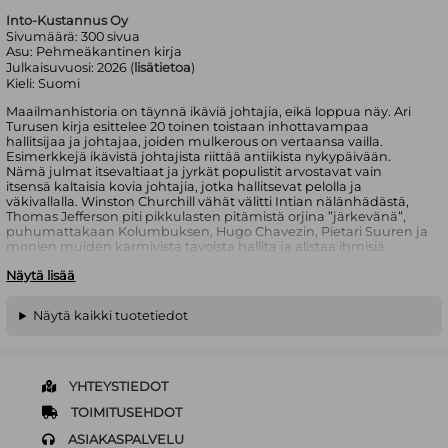
Into-Kustannus Oy
Sivumäärä:
300
sivua
Asu:
Pehmeäkantinen kirja
Julkaisuvuosi:
2026 (
lisätietoa
)
Kieli:
Suomi
Maailmanhistoria on täynnä ikäviä johtajia, eikä loppua näy. Ari
Turusen kirja esittelee 20 toinen toistaan inhottavampaa
hallitsijaa ja johtajaa, joiden mulkerous on vertaansa vailla.
Esimerkkejä ikävistä johtajista riittää antiikista nykypäivään.
Nämä julmat itsevaltiaat ja jyrkät populistit arvostavat vain
itsensä kaltaisia kovia johtajia, jotka hallitsevat pelolla ja
väkivallalla. Winston Churchill vähät välitti Intian nälänhädästä,
Thomas Jefferson piti pikkulasten pitämistä orjina ”järkevänä”,
puhumattakaan Kolumbuksen, Hugo Chavezin, Pietari Suuren ja
monien muiden karmivista tavoista hallita ja alistaa ihmisiä.
Näytä lisää
Kansalliset merkkihenkilöt nähdään usein sankarillisessa valossa.
Julmuudet pyritään ohittamaan historialla: kaikkihan silloin ovat
toimineet samalla tavalla. Mutta jalustoille korotettujen
Näytä kaikki tuotetiedot
hallitsijoiden tarinat täytyy avata, eikä osalta historiaa voi sulkea
silmiä. Hallitsijoiden tekoja on pystyttävä katsomaan myös
sellaisesta näkökulmasta, joka ei mahdu kaikkien maiden
koulujen oppikirjoihin ja virallisiin historiikkeihin.
YHTEYSTIEDOT
TOIMITUSEHDOT
ASIAKASPALVELU