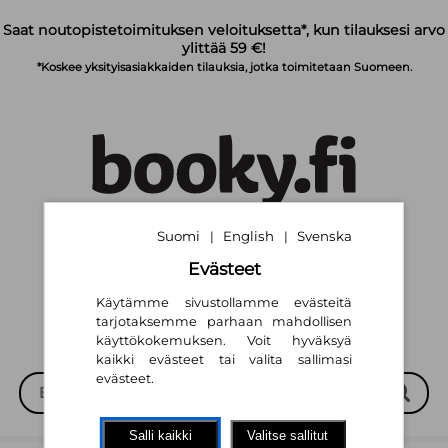
Siirry pääsisältöön
Saat noutopistetoimituksen veloituksetta*, kun tilauksesi arvo
ylittää 59 €!
*Koskee yksityisasiakkaiden tilauksia, jotka toimitetaan Suomeen.
Suomi
English
Svenska
|
|
Suomi
English
Svenska
|
|
Evästeet
Käytämme sivustollamme evästeitä
tarjotaksemme parhaan mahdollisen
käyttökokemuksen. Voit hyväksyä
kaikki evästeet tai valita sallimasi
evästeet.
Salli kaikki
Valitse sallitut