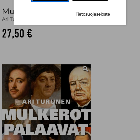
Mulkerot palaavat
Tietosuojaseloste
Ari Turunen
27,50 €