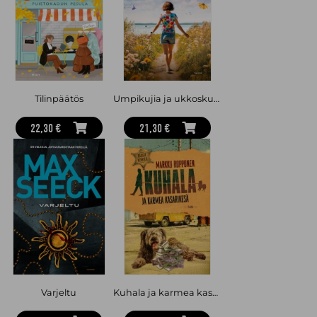
Chandlerin ilmaisutapaan.
Tilinpäätös
Umpikujia ja ukkoskuuroja
22,30 €
21,30 €
Varjeltu
Kuhala ja karmea kasarikesä