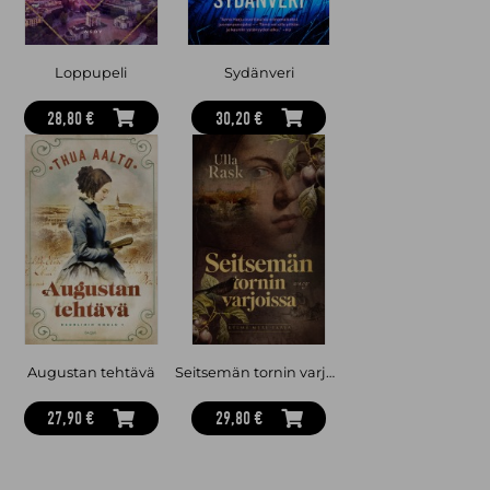
Loppupeli
Sydänveri
28,80 €
30,20 €
Augustan tehtävä
Seitsemän tornin varjoissa
27,90 €
29,80 €