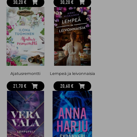
30,20 €
30,20 €
Ajatusremontti
Lempeä ja leivonnaisia
21,70 €
20,60 €