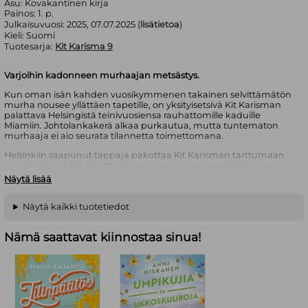
Asu:
Kovakantinen kirja
Painos:
1. p.
Julkaisuvuosi:
2025, 07.07.2025 (
lisätietoa
)
Kieli:
Suomi
Tuotesarja:
Kit Karisma 9
Varjoihin kadonneen murhaajan metsästys.
Kun oman isän kahden vuosikymmenen takainen selvittämätön
murha nousee yllättäen tapetille, on yksityisetsivä Kit Karisman
palattava Helsingistä teinivuosiensa rauhattomille kaduille
Miamiin. Johtolankakerä alkaa purkautua, mutta tuntematon
murhaaja ei aio seurata tilannetta toimettomana.
Helsinkiin saapunut tappaja pakottaa Kit Karisman tarttumaan
mysteeriin, joka kytkeytyy hänen menneisyyteensä Miamissa.
Tuolloin hän ja kaksi muuta aikuisuuden kynnyksellä ollutta
Näytä lisää
nuorukaista joutuivat mukaan ammattirikollisten julmaan peliin,
jossa viikatemies niitti surullista satoa. Saadakseen lopullisesti
selville tapahtumien kulun joutuu Karisma vaaralliseen
Näytä kaikki tuotetiedot
kilpajuoksuun kuoleman kanssa ja menneisyyden varjot
pakottavat hänet kohtaamaan traagiset tapahtumat.
Nämä saattavat kiinnostaa sinua!
Kuoleman pitkät jäljet
on itsenäinen osa dekkarisarjaa, jossa
yksityisetsivä Kit Karisma ratkoo ongelmia amerikkalaisten
kovaksikeitettyjen rikosromaanien hengessä.
Ari Wahlsten
on helsinkiläinen kirjailija, jonka rikosromaanien
tyyliä ja sanankäyttöä ovat sekä lukijat että arvostelijat
verranneet itsensä kovaksikeitetyn dekkarin mestarin Raymond