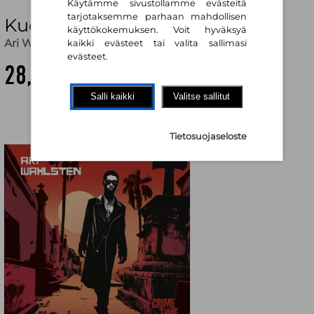
Käytämme sivustollamme evästeitä
tarjotaksemme parhaan mahdollisen
Kuoleman pitkät jäljet
käyttökokemuksen. Voit hyväksyä
Ari Wahlsten
kaikki evästeet tai valita sallimasi
evästeet.
28,10 €
Salli kaikki
Valitse sallitut
Tietosuojaseloste