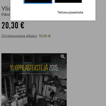
Ylioppilastekstejä 2015
Tietosuojaseloste
Päivi Aro
,
Auli Kulkki-Nieminen
20,30 €
Omakaupassa alkaen
10,00 €