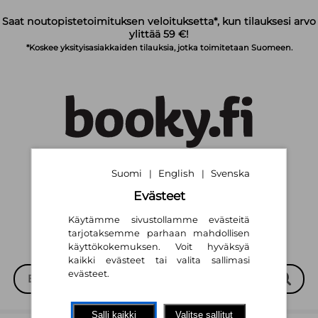
Siirry pääsisältöön
Saat noutopistetoimituksen veloituksetta*, kun tilauksesi arvo
ylittää 59 €!
*Koskee yksityisasiakkaiden tilauksia, jotka toimitetaan Suomeen.
Suomi
English
Svenska
|
|
Suomi
English
Svenska
|
|
Evästeet
Käytämme sivustollamme evästeitä
tarjotaksemme parhaan mahdollisen
käyttökokemuksen. Voit hyväksyä
kaikki evästeet tai valita sallimasi
evästeet.
Salli kaikki
Valitse sallitut