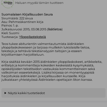
Haluan myydä tämän tuotteen
Suomalaisen Kirjallisuuden Seura
Sivumäärä:
222
sivua
Asu:
Pehmeäkantinen kirja
Painos:
1. p.
Julkaisuvuosi:
2015, 03.08.2015 (
lisätietoa
)
Kieli:
Suomi
Tuotesarja:
Ylioppilastekstejä
Teos tukee abiturientin valmentautumista äidinkielen
ylioppilaskokeeseen ja tarjoaa muillekin lukiolaisille tietoa,
tekstejä ja tehtäviä tekstianalyysin taitojen ja esseen
kirjoittamisen harjoitteluun.
Kirja sisältää kevään 2015 äidinkielen ylioppilaskokeet, artikkeleita,
erittelyä ja kommentteja kokeiden keskeisistä kysymyksistä,
opiskelijoiden tekstitaidon vastauksia kommentteineen sekä
valikoiman esseetekstejä. Lisäksi kirjassa on monentyyppisiä
harjoituksia äidinkielen ja kirjallisuuden kursseille. Kirja
julkaistaan yhteistyössä Äidinkielen opettajain liiton kanssa.
Näytä kaikki tuotetiedot