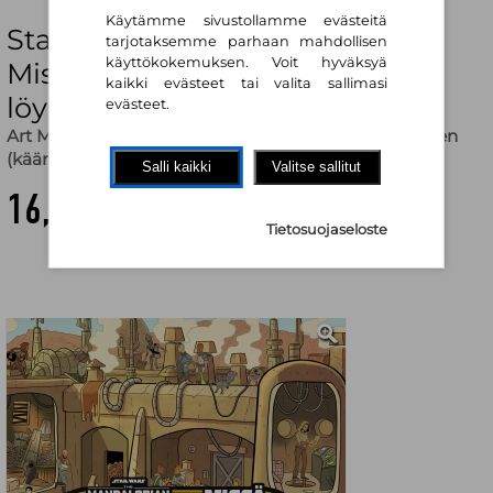
Käytämme sivustollamme evästeitä
Star Wars. The Mandalorian.
tarjotaksemme parhaan mahdollisen
käyttökokemuksen. Voit hyväksyä
Missä Mando ja Grogu? Etsi ja
kaikki evästeet tai valita sallimasi
löydä
evästeet.
Art Mawhinney (kuv.)
,
Daniel Wallace
,
Antti Hulkkonen
(käänt.)
Salli kaikki
Valitse sallitut
16,80 €
Tietosuojaseloste