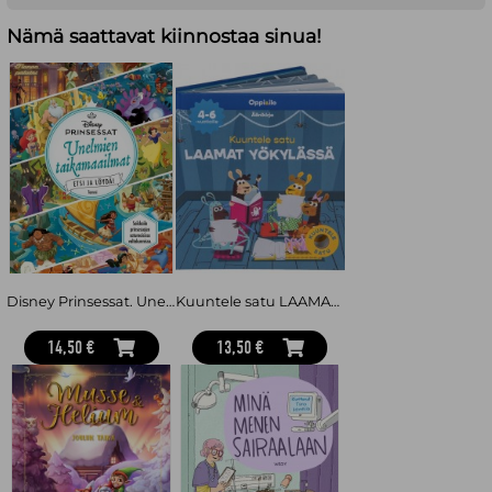
Nämä saattavat kiinnostaa sinua!
Disney Prinsessat. Unelmien taikamaailmat. Etsi ja löydä!
Kuuntele satu LAAMAT YÖKYLÄSSÄ -äänikirja 4-6 v
14,50 €
13,50 €