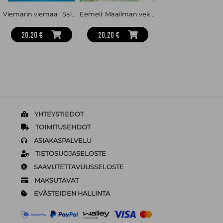
Viemärin viemää : Salagaattorit 2
Eemeli: Maailman vekkulein poika
20,20 €
20,20 €
YHTEYSTIEDOT
TOIMITUSEHDOT
ASIAKASPALVELU
TIETOSUOJASELOSTE
SAAVUTETTAVUUSSELOSTE
MAKSUTAVAT
EVÄSTEIDEN HALLINTA