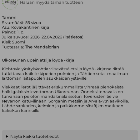
Haluan myydä tämän tuotteen
Tammi
Sivumäärä:
56
sivua
Asu:
Kovakantinen kirja
Painos:
1. p.
Julkaisuvuosi:
2026, 22.04.2026 (
lisätietoa
)
Kieli:
Suomi
Tuotesarja:
The Mandalorian
Ulkoreunan upein etsi ja löydä -kirja!
Kiehtovia yksityiskohtia vilisevässä etsi ja löydä -kirjassa riittää
tutkittavaa kaikille kiperien pulmien ja Tähtien sota -maailman
laittoman laitapuolen asukkaiden ystäville.
Viekkaat lierot jäljittävät eriskummallista vihreää pienokaista
halki galaksin levottoman Ulkoreunan. Onneksi tenavalla on
turvanaan peloton mandalorialaissoturi. Toverusten tie vie
Nevarron katuvilinään, Sorganin metsiin ja Arvala-7:n aavikoille.
Lähde sankarien, kelmien ja palkkionmetsästäjien matkaan
kaksikon kannoille!
Näytä kaikki tuotetiedot