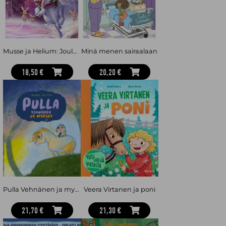
Musse ja Helium: Joulun taika
Minä menen sairaalaan
18,50 €
20,20 €
Pulla Vehnänen ja myrsky
Veera Virtanen ja poni
21,70 €
21,30 €