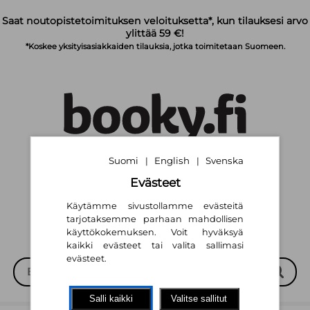
Siirry pääsisältöön
Saat noutopistetoimituksen veloituksetta*, kun tilauksesi arvo
ylittää 59 €!
*Koskee yksityisasiakkaiden tilauksia, jotka toimitetaan Suomeen.
Suomi
English
Svenska
|
|
Suomi
English
Svenska
|
|
Evästeet
Käytämme sivustollamme evästeitä
tarjotaksemme parhaan mahdollisen
käyttökokemuksen. Voit hyväksyä
kaikki evästeet tai valita sallimasi
evästeet.
Salli kaikki
Valitse sallitut