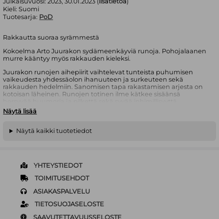
Julkaisuvuosi:
2023, 30.01.2023 (
lisätietoa
)
Kieli:
Suomi
Tuotesarja:
PoD
Rakkautta suoraa syrämmestä
Kokoelma Arto Juurakon sydämeenkäyviä runoja. Pohojalaanen
murre kääntyy myös rakkauden kieleksi.
Juurakon runojen aihepiirit vaihtelevat tunteista puhumisen
vaikeudesta yhdessäolon ihanuuteen ja surkeuteen sekä
rakkauden hedelmiin. Sanomisen tapa rakastamisen arjesta on
kotoisan läheinen. Runojen totinen ilme kätkee sisäänsä
hersyvää huumoria ja pilkettä sekä syvää inhimillisyyttä.
Näytä lisää
Ethän tee musta kynnysmattua, johka mennen tullen pyhiit
jalakas,
Näytä kaikki tuotetiedot
nojatualia, johka on mukava istahtaa silloon, ku maalima
murijoo,
asiapoikaa, joka juaksoo kaupoos ja virastoos, soittaa sun
puhelut. - Tullahan meiksi
YHTEYSTIEDOT
Arto Juurakko
on eteläpohjalainen kirjailija ja Suuren
TOIMITUSEHDOT
rakkausrunokilpailun voittaja vuodelta 2007. Hän on kirjoittanut
ASIAKASPALVELU
runojen lisäksi oppikirjoja, tietokirjoja, näytelmiä, laulun sanoja,
lehtijuttuja ja kolumneja.
TIETOSUOJASELOSTE
SAAVUTETTAVUUSSELOSTE