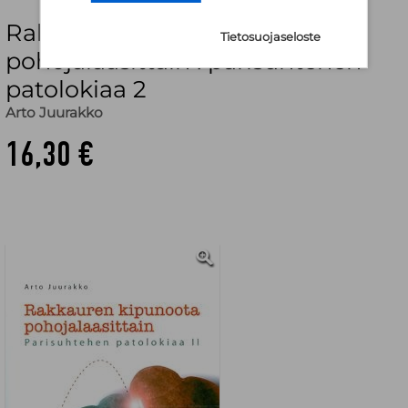
Rakkauren kipunoota
Tietosuojaseloste
pohojalaasittain : parisuhtehen
patolokiaa 2
Arto Juurakko
16,30 €