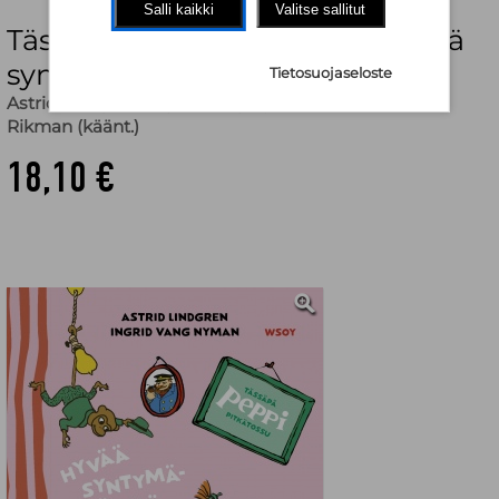
Salli kaikki
Valitse sallitut
Tässäpä Peppi Pitkätossu: Hyvää
syntymäpäivää, Peppi!
Tietosuojaseloste
Astrid Lindgren
,
Ingrid Vang Nyman (kuv.)
,
Kristiina
Rikman (käänt.)
18,10 €