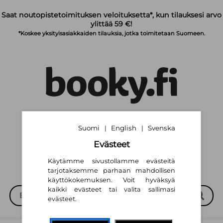
Siirry pääsisältöön
Saat noutopistetoimituksen veloituksetta*, kun tilauksesi arvo
ylittää 59 €!
*Koskee yksityisasiakkaiden tilauksia, jotka toimitetaan Suomeen.
Suomi
English
Svenska
|
|
Suomi
English
Svenska
|
|
Evästeet
Käytämme sivustollamme evästeitä
tarjotaksemme parhaan mahdollisen
käyttökokemuksen. Voit hyväksyä
kaikki evästeet tai valita sallimasi
evästeet.