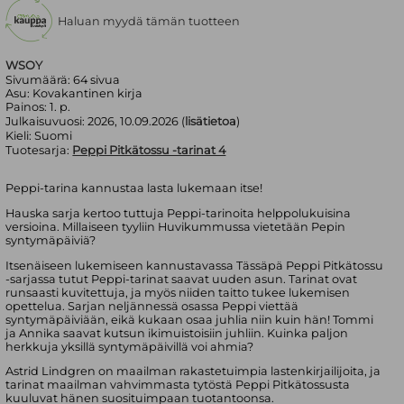
Haluan myydä tämän tuotteen
WSOY
Sivumäärä:
64
sivua
Asu:
Kovakantinen kirja
Painos:
1. p.
Julkaisuvuosi:
2026, 10.09.2026 (
lisätietoa
)
Kieli:
Suomi
Tuotesarja:
Peppi Pitkätossu -tarinat 4
Peppi-tarina kannustaa lasta lukemaan itse!
Hauska sarja kertoo tuttuja Peppi-tarinoita helppolukuisina
versioina. Millaiseen tyyliin Huvikummussa vietetään Pepin
syntymäpäiviä?
Itsenäiseen lukemiseen kannustavassa Tässäpä Peppi Pitkätossu
-sarjassa tutut Peppi-tarinat saavat uuden asun. Tarinat ovat
runsaasti kuvitettuja, ja myös niiden taitto tukee lukemisen
opettelua. Sarjan neljännessä osassa Peppi viettää
syntymäpäiviään, eikä kukaan osaa juhlia niin kuin hän! Tommi
ja Annika saavat kutsun ikimuistoisiin juhliin. Kuinka paljon
herkkuja yksillä syntymäpäivillä voi ahmia?
Astrid Lindgren on maailman rakastetuimpia lastenkirjailijoita, ja
tarinat maailman vahvimmasta tytöstä Peppi Pitkätossusta
kuuluvat hänen suosituimpaan tuotantoonsa.