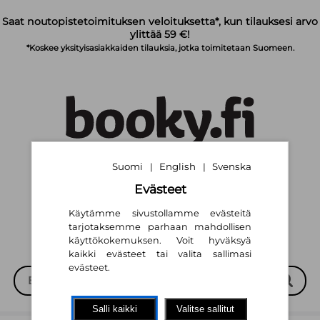
Siirry pääsisältöön
Saat noutopistetoimituksen veloituksetta*, kun tilauksesi arvo
ylittää 59 €!
*Koskee yksityisasiakkaiden tilauksia, jotka toimitetaan Suomeen.
Suomi
English
Svenska
|
|
Suomi
English
Svenska
|
|
Evästeet
Käytämme sivustollamme evästeitä
tarjotaksemme parhaan mahdollisen
käyttökokemuksen. Voit hyväksyä
kaikki evästeet tai valita sallimasi
evästeet.
Salli kaikki
Valitse sallitut