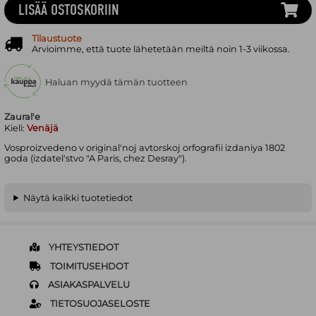
LISÄÄ OSTOSKORIIN
Tilaustuote
Arvioimme, että tuote lähetetään meiltä noin 1-3 viikossa.
Haluan myydä tämän tuotteen
Zaural'e
Kieli:
Venäjä
Vosproizvedeno v original'noj avtorskoj orfografii izdaniya 1802
goda (izdatel'stvo "A Paris, chez Desray").
Näytä kaikki tuotetiedot
YHTEYSTIEDOT
TOIMITUSEHDOT
ASIAKASPALVELU
TIETOSUOJASELOSTE