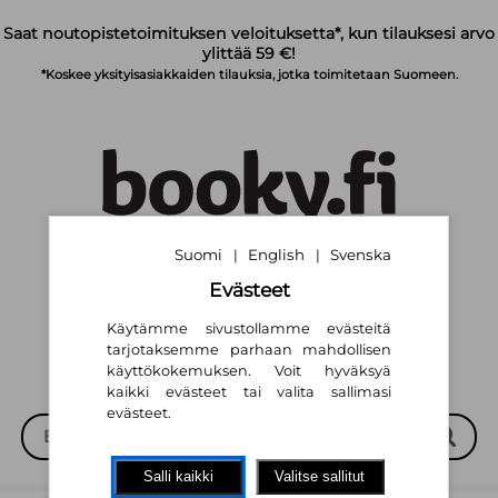
Siirry pääsisältöön
Saat noutopistetoimituksen veloituksetta*, kun tilauksesi arvo
ylittää 59 €!
*Koskee yksityisasiakkaiden tilauksia, jotka toimitetaan Suomeen.
Suomi
English
Svenska
|
|
Suomi
English
Svenska
|
|
Evästeet
Käytämme sivustollamme evästeitä
tarjotaksemme parhaan mahdollisen
käyttökokemuksen. Voit hyväksyä
kaikki evästeet tai valita sallimasi
evästeet.
Salli kaikki
Valitse sallitut