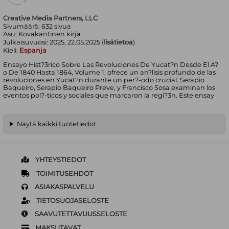
Creative Media Partners, LLC
Sivumäärä:
632
sivua
Asu:
Kovakantinen kirja
Julkaisuvuosi:
2025, 22.05.2025 (
lisätietoa
)
Kieli:
Espanja
Ensayo Hist?3rico Sobre Las Revoluciones De Yucat?n Desde El A?
o De 1840 Hasta 1864, Volume 1, ofrece un an?lisis profundo de las
revoluciones en Yucat?n durante un per?-odo crucial. Serapio
Baqueiro, Serapio Baqueiro Preve, y Francisco Sosa examinan los
eventos pol?-ticos y sociales que marcaron la regi?3n. Este ensay
Näytä kaikki tuotetiedot
YHTEYSTIEDOT
TOIMITUSEHDOT
ASIAKASPALVELU
TIETOSUOJASELOSTE
SAAVUTETTAVUUSSELOSTE
MAKSUTAVAT