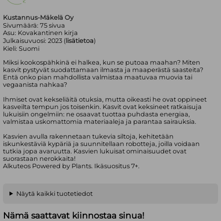
Kustannus-Mäkelä Oy
Sivumäärä:
75
sivua
Asu:
Kovakantinen kirja
Julkaisuvuosi:
2023 (
lisätietoa
)
Kieli:
Suomi
Miksi kookospähkinä ei halkea, kun se putoaa maahan? Miten
kasvit pystyvät suodattamaan ilmasta ja maaperästä saasteita?
Entä onko pian mahdollista valmistaa maatuvaa muovia tai
vegaanista nahkaa?
Ihmiset ovat kekseliäitä otuksia, mutta oikeasti he ovat oppineet
kasveilta tempun jos toisenkin. Kasvit ovat keksineet ratkaisuja
lukuisiin ongelmiin: ne osaavat tuottaa puhdasta energiaa,
valmistaa uskomattomia materiaaleja ja parantaa sairauksia.
Kasvien avulla rakennetaan tukevia siltoja, kehitetään
iskunkestäviä kypäriä ja suunnitellaan robotteja, joilla voidaan
tutkia jopa avaruutta. Kasvien lukuisat ominaisuudet ovat
suorastaan nerokkaita!
Alkuteos Powered by Plants. Ikäsuositus 7+.
Näytä kaikki tuotetiedot
Nämä saattavat kiinnostaa sinua!