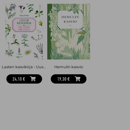
Lasten kasvikirja - Uusi laajennettu painos
Hemulin kasvio
24,10 €
19,30 €