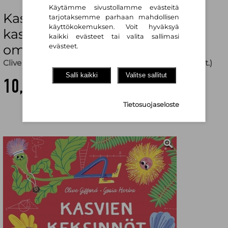
Käytämme sivustollamme evästeitä
Kasvien keksinnöt : tutustu
tarjotaksemme parhaan mahdollisen
käyttökokemuksen. Voit hyväksyä
kasvikunnan huikeisiin
kaikki evästeet tai valita sallimasi
ominaisuuksiin
evästeet.
Clive Gifford
,
Gosia Herba (kuv.)
,
Terhi Leskinen (käänt.)
Salli kaikki
Valitse sallitut
10,30 €
Tietosuojaseloste