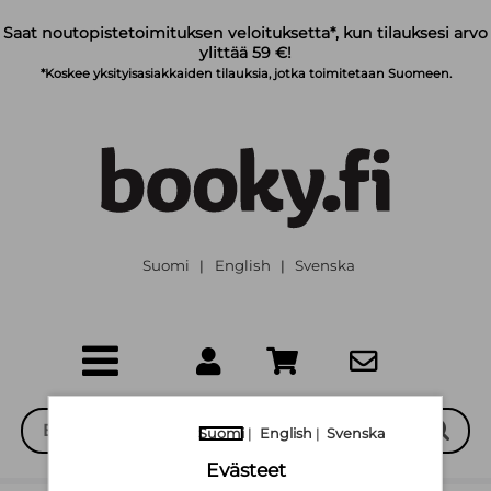
Siirry pääsisältöön
Saat noutopistetoimituksen veloituksetta*, kun tilauksesi arvo
ylittää 59 €!
*Koskee yksityisasiakkaiden tilauksia, jotka toimitetaan Suomeen.
Suomi
English
Svenska
|
|
Suomi
|
English
|
Svenska
Evästeet