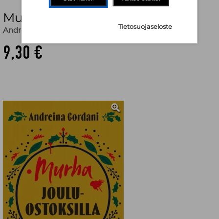
Murha jouluostoksilla (pokkari)
Tietosuojaseloste
Andreina Cordani
,
Antti Autio (käänt.)
9,30 €