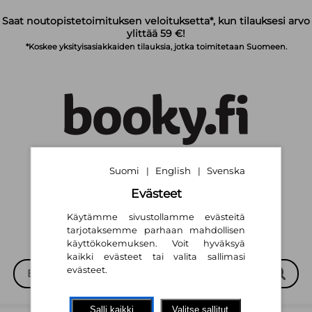
Siirry pääsisältöön
Saat noutopistetoimituksen veloituksetta*, kun tilauksesi arvo
ylittää 59 €!
*Koskee yksityisasiakkaiden tilauksia, jotka toimitetaan Suomeen.
Suomi
English
Svenska
|
|
Suomi
English
Svenska
|
|
Evästeet
Käytämme sivustollamme evästeitä
tarjotaksemme parhaan mahdollisen
käyttökokemuksen. Voit hyväksyä
kaikki evästeet tai valita sallimasi
evästeet.
Salli kaikki
Valitse sallitut