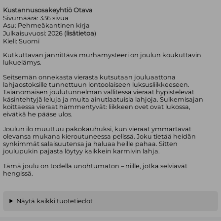
Kustannusosakeyhtiö Otava
Sivumäärä:
336
sivua
Asu:
Pehmeäkantinen kirja
Julkaisuvuosi:
2026 (
lisätietoa
)
Kieli:
Suomi
Kutkuttavan jännittävä murhamysteeri on joulun koukuttavin
lukuelämys.
Seitsemän onnekasta vierasta kutsutaan jouluaattona
lahjaostoksille tunnettuun lontoolaiseen luksusliikkeeseen.
Taianomaisen joulutunnelman vallitessa vieraat hypistelevät
käsintehtyjä leluja ja muita ainutlaatuisia lahjoja. Sulkemisajan
koittaessa vieraat hämmentyvät: liikkeen ovet ovat lukossa,
eivätkä he pääse ulos.
Joulun ilo muuttuu pakokauhuksi, kun vieraat ymmärtävät
olevansa mukana kieroutuneessa pelissä. Joku tietää heidän
synkimmät salaisuutensa ja haluaa heille pahaa. Sitten
joulupukin pajasta löytyy kaikkein karmivin lahja.
Tämä joulu on todella unohtumaton – niille, jotka selviävät
hengissä.
Näytä kaikki tuotetiedot