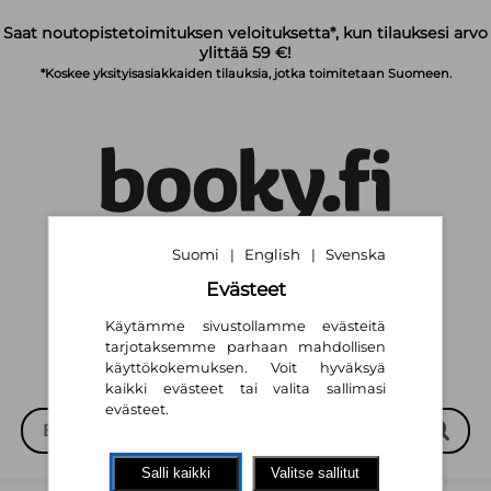
Siirry pääsisältöön
Saat noutopistetoimituksen veloituksetta*, kun tilauksesi arvo
ylittää 59 €!
*Koskee yksityisasiakkaiden tilauksia, jotka toimitetaan Suomeen.
Suomi
English
Svenska
|
|
Suomi
English
Svenska
|
|
Evästeet
Käytämme sivustollamme evästeitä
tarjotaksemme parhaan mahdollisen
käyttökokemuksen. Voit hyväksyä
kaikki evästeet tai valita sallimasi
evästeet.
Salli kaikki
Valitse sallitut