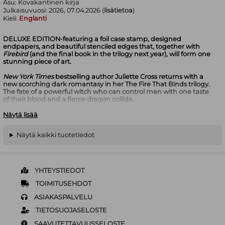
Asu:
Kovakantinen kirja
Julkaisuvuosi:
2026, 07.04.2026 (
lisätietoa
)
Kieli:
Englanti
DELUXE EDITION-featuring a foil case stamp, designed
endpapers, and beautiful stenciled edges that, together with
Firebird
(and the final book in the trilogy next year), will form one
stunning piece of art.
New York Times
bestselling author Juliette Cross returns with a
new scorching dark romantasy in her The Fire That Binds trilogy.
The fate of a powerful witch who can control men with one taste
of their blood and a fierce dragon collide.
A spellbinding gift...
Näytä lisää
A plea answered by the gods...
An unforgiving world where dragons rule Rome.
Näytä kaikki tuotetiedot
Lela Bihari's village was invaded on her wedding night, her
betrothed murdered right in front of her. While her sisters were
either dragged away or escaped, Lela was sold to Valerius, a
consul of Rome.
YHTEYSTIEDOT
When she tried to kill Valerius her first night as his slave, her
TOIMITUSEHDOT
bloodsinger gift manifested... and she was punished for it. Now
ASIAKASPALVELU
she's paraded in front of the other senators for their amusement.
TIETOSUOJASELOSTE
But Trajan Tiberius, the newly elected tribune to the senate, is
different. He has no love for the brutality around him. When he
SAAVUTETTAVUUSSELOSTE