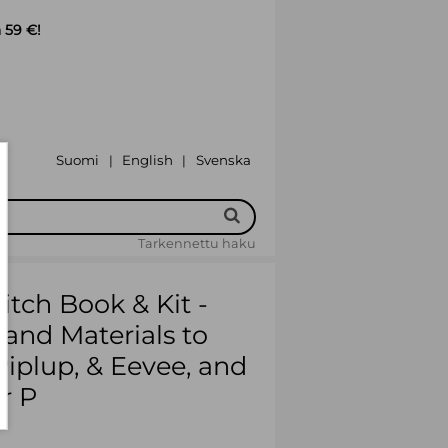
 59 €!
Suomi
English
Svenska
|
|
Tarkennettu haku
tch Book & Kit -
 and Materials to
Piplup, & Eevee, and
r P