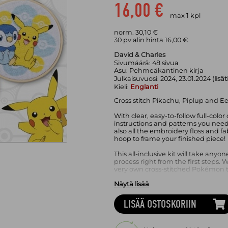
16,00 €
max 1 kpl
norm. 30,10 €
30 pv alin hinta 16,00 €
David & Charles
Sivumäärä:
48
sivua
Asu:
Pehmeäkantinen kirja
Julkaisuvuosi:
2024, 23.01.2024 (
lisä
Kieli:
Englanti
Cross stitch Pikachu, Piplup and Ee
With clear, easy-to-follow full-color 
instructions and patterns you need
also all the embroidery floss and 
hoop to frame your finished piece!
This all-inclusive kit will take an
process right from the first steps. 
very own cross-stitched Pokémon to
Näytä lisää
But that's not all! If once you've s
been bitten by the cross stitch b
patterns for 16 more Pokémon cross
LISÄÄ OSTOSKORIIN
way through them all.
But beware! Stitching these desig