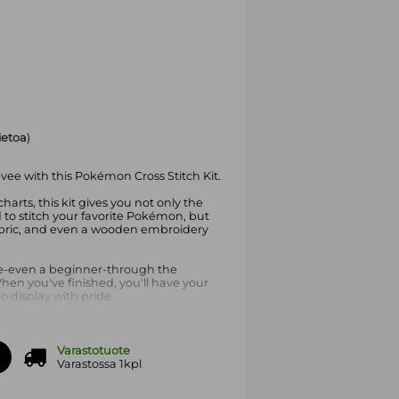
tietoa
)
vee with this Pokémon Cross Stitch Kit.
charts, this kit gives you not only the
 to stitch your favorite Pokémon, but
fabric, and even a wooden embroidery
yone-even a beginner-through the
When you've finished, you'll have your
 display with pride.
titched the main designs and find you've
ug, the accompanying booklet contains
 stitch designs, so you can work your
Varastotuote
Varastossa 1kpl
ns is so much fun-the more you make,