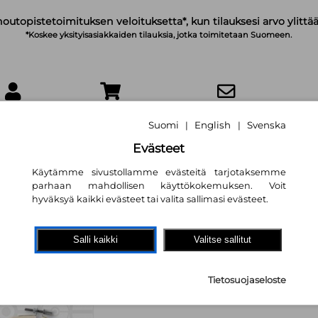
noutopistetoimituksen veloituksetta*, kun tilauksesi arvo ylittää
*Koskee yksityisasiakkaiden tilauksia, jotka toimitetaan Suomeen.
IRJAUDU
OSTOSKORI
TILAA UUTISKIRJE
Suomi
English
Svenska
|
|
Evästeet
Käytämme sivustollamme evästeitä tarjotaksemme
parhaan mahdollisen käyttökokemuksen. Voit
hyväksyä kaikki evästeet tai valita sallimasi evästeet.
PokéMon Cross Sti
Includes Patterns
Salli kaikki
Valitse sallitut
Stitch Pikachu & 
Charts for 16 Othe
Tietosuojaseloste
Maria Diaz