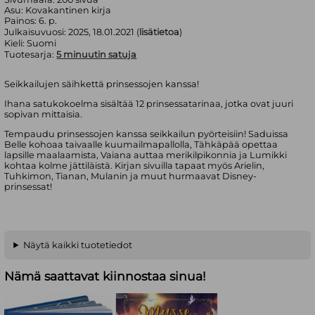
Asu:
Kovakantinen kirja
Painos:
6. p.
Julkaisuvuosi:
2025, 18.01.2021 (
lisätietoa
)
Kieli:
Suomi
Tuotesarja:
5 minuutin satuja
Seikkailujen säihkettä prinsessojen kanssa!
Ihana satukokoelma sisältää 12 prinsessatarinaa, jotka ovat juuri
sopivan mittaisia.
Tempaudu prinsessojen kanssa seikkailun pyörteisiin! Saduissa
Belle kohoaa taivaalle kuumailmapallolla, Tähkäpää opettaa
lapsille maalaamista, Vaiana auttaa merikilpikonnia ja Lumikki
kohtaa kolme jättiläistä. Kirjan sivuilla tapaat myös Arielin,
Tuhkimon, Tianan, Mulanin ja muut hurmaavat Disney-
prinsessat!
Näytä kaikki tuotetiedot
Nämä saattavat kiinnostaa sinua!