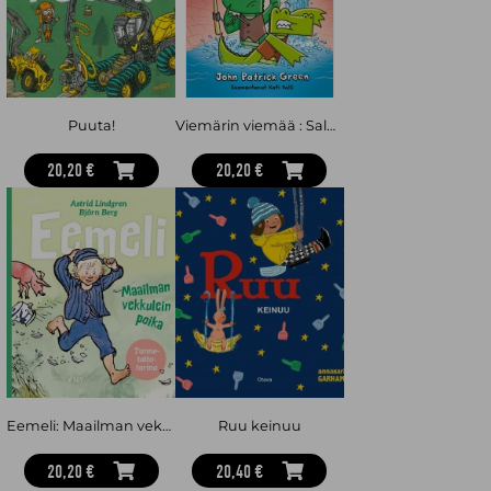
Puuta!
Viemärin viemää : Salagaattorit 2
20,20 €
20,20 €
Eemeli: Maailman vekkulein poika
Ruu keinuu
20,20 €
20,40 €