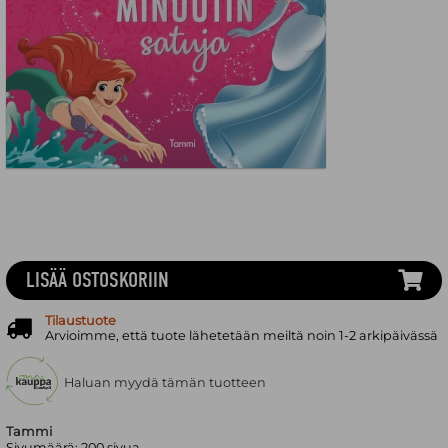
LISÄÄ OSTOSKORIIN
Tilaustuote
Arvioimme, että tuote lähetetään meiltä noin 1-2 arkipäivässä
Haluan myydä tämän tuotteen
Tammi
Sivumäärä:
200
sivua