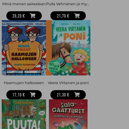
Minä menen sairaalaan
Pulla Vehnänen ja myrsky
20,20 €
21,70 €
Haamujen halloween
Veera Virtanen ja poni
17,10 €
21,30 €