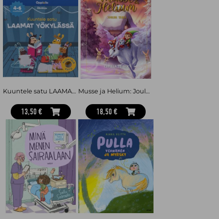
Kuuntele satu LAAMAT YÖKYLÄSSÄ -äänikirja 4-6 v
Musse ja Helium: Joulun taika
13,50 €
18,50 €