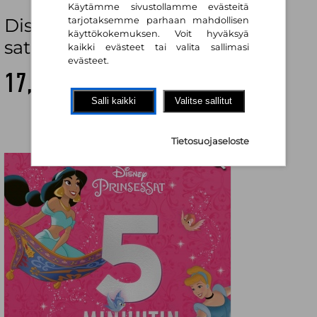
Käytämme sivustollamme evästeitä
Disney Prinsessat. 5 minuutin
tarjotaksemme parhaan mahdollisen
käyttökokemuksen. Voit hyväksyä
satuja
kaikki evästeet tai valita sallimasi
evästeet.
17,00 €
Salli kaikki
Valitse sallitut
Tietosuojaseloste