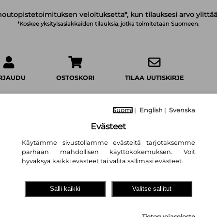
noutopistetoimituksen veloituksetta*, kun tilauksesi arvo ylittää
*Koskee yksityisasiakkaiden tilauksia, jotka toimitetaan Suomeen.
IRJAUDU
OSTOSKORI
TILAA UUTISKIRJE
Suomi
|
English
|
Svenska
Evästeet
Käytämme sivustollamme evästeitä tarjotaksemme
Neljäskin katoaa
parhaan mahdollisen käyttökokemuksen. Voit
Eeva Klingberg
hyväksyä kaikki evästeet tai valita sallimasi evästeet.
22,10 €
Salli kaikki
Valitse sallitut
Kumma-kustannus
Tietosuojaseloste