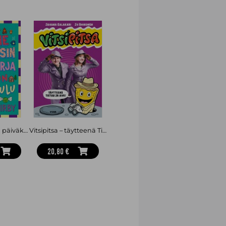
ijoille kirjoittava helsinkiläinen
irjaa mukanaan, joka ei selviä päivästä
rjojen pinossa on vähintään kaksi
in katoaa on Klingbergin ensimmäinen
Lottie Brooksin päiväkirja: Levoton leirikoulu
Vitsipitsa – täytteenä Tixtuu ja Aivi
20,80 €