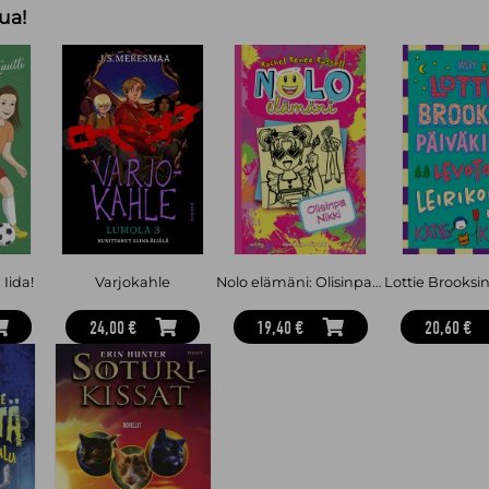
Eeva Klingberg on kaikenikäisille luk
ua!
kirjailija, joka kantaa aina muistik
ilman kahvia ja jonka luettavien ki
kirjaa jatkuvasti kesken. Neljäsk
nuortenkirja.
Suositusikä 11+,
 Iida!
Varjokahle
Nolo elämäni: Olisinpa Nikki
24,00 €
19,40 €
20,60 €