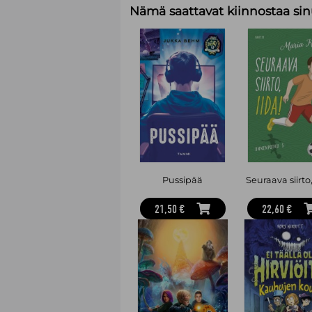
Nämä saattavat kiinnostaa sin
Pussipää
Seuraava siirto,
21,50 €
22,60 €