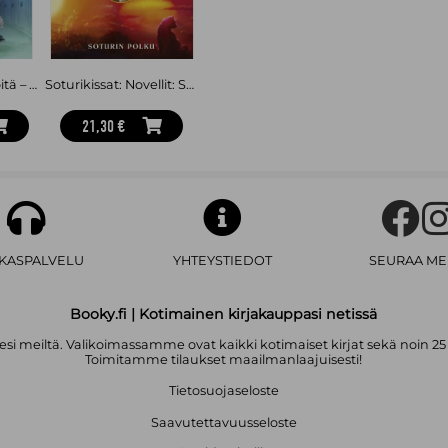
Ei täällä ole hirviöitä – Kauhujen koulu
Soturikissat: Novellit: Soturin polku
21,30 €
AKASPALVELU
YHTEYSTIEDOT
SEURAA ME
Booky.fi | Kotimainen kirjakauppasi netissä
i meiltä. Valikoimassamme ovat kaikki kotimaiset kirjat sekä noin 25
Toimitamme tilaukset maailmanlaajuisesti!
Tietosuojaseloste
Saavutettavuusseloste