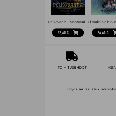
Pelkovaara – Maanalainen tehtävä
22,60 €
24,40 €
TOIMITUSEHDOT
ASI
Löydä seuraava lukuelämykses