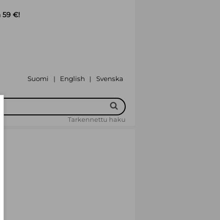
 59 €!
Suomi
English
Svenska
|
|
Tarkennettu haku