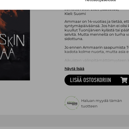
Sivumäärä:
279
sivua
Asu:
Kovakantinen kirja
Julkaisuvuosi:
2026 (
lisätietoa
)
Kieli:
Suomi
Ammaar on 14-vuotias ja tietää, ett
syntymäpäiväänsä. Jos hän ei olis
kuullut Tuonijärven kylästä tai pää
selvitä. Mutta menneitä on turha va
sidottuna.
Jo ennen Ammaarin saapumista Tuo
kadota kolme nuorta, mutta asia ei
Aikuisten välinpitämättömyyteen lö
Näytä lisää
1. Kadonneet olivat poikia eivätkä t
2. Heidät oli jo aikoja sitten leimattu
3. He olivat juuri niitä nuoria, joi
LISÄÄ OSTOSKORIIN
välittää.
Ammaar ei kuitenkaan ollut välinpi
olla. Ja nyt hän saisi maksaa siitä kall
Haluan myydä tämän
Neljäskin katoaa on veret seisautta
tuotteen
pääsee karmean rikoksen jäljille.
hänen ystävänsä Ida sotkeutuvat 
salaisuuksien verkkoon, joka vois
mutta myös pelastaa niitä.