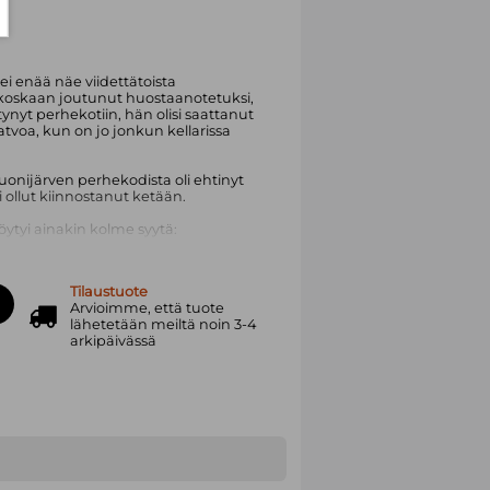
ei enää näe viidettätoista
i koskaan joutunut huostaanotetuksi,
tynyt perhekotiin, hän olisi saattanut
tvoa, kun on jo jonkun kellarissa
nijärven perhekodista oli ehtinyt
 ollut kiinnostanut ketään.
ytyi ainakin kolme syytä:
yttöjä.
 häiriköiksi.
Tilaustuote
sta aikuiset eivät muutenkaan jaksaneet
Arvioimme, että tuote
lähetetään meiltä noin 3-4
arkipäivässä
tämätön. Hän ei ollut antanut asian
iisti.
va rikosmysteeri, jossa kaksi nuorta
 Johtolankoja tutkiessaan Ammaar ja
yhä syvemmälle Tuonijärven
i purkautuessaan tuhota ihmiselämiä —