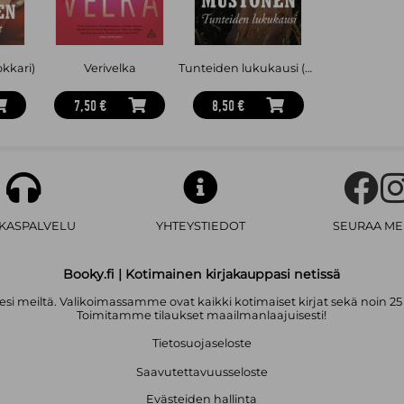
okkari)
Verivelka
Tunteiden lukukausi (pokkari)
7,50 €
8,50 €
AKASPALVELU
YHTEYSTIEDOT
SEURAA ME
Booky.fi | Kotimainen kirjakauppasi netissä
i meiltä. Valikoimassamme ovat kaikki kotimaiset kirjat sekä noin 25
Toimitamme tilaukset maailmanlaajuisesti!
Tietosuojaseloste
Saavutettavuusseloste
Evästeiden hallinta