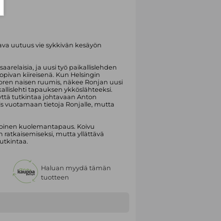
va uutuus vie sykkivän kesäyön
saarelaisia, ja uusi työ paikallislehden
opivan kiireisenä. Kun Helsingin
oren naisen ruumis, näkee Ronjan uusi
lislehti tapauksen ykköslähteeksi.
yttä tutkintaa johtavaan Anton
is vuotamaan tietoja Ronjalle, mutta
 toinen kuolemantapaus. Koivu
n ratkaisemiseksi, mutta yllättävä
utkintaa.
Haluan myydä tämän
tuotteen