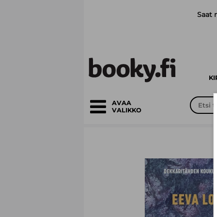
Siirry pääsisältöön
Saat 
K
AVAA
VALIKKO