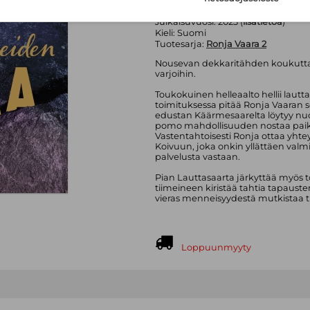
Sivumäärä:
364
sivua
Asu:
Pehmeäkantinen kirja
Julkaisuvuosi:
2023 (
lisätietoa
)
Kieli:
Suomi
Tuotesarja:
Ronja Vaara 2
Nousevan dekkaritähden koukutta
varjoihin.
Toukokuinen helleaalto hellii lautta
toimituksessa pitää Ronja Vaaran s
edustan Käärmesaarelta löytyy nu
pomo mahdollisuuden nostaa paikal
Vastentahtoisesti Ronja ottaa yhte
Koivuun, joka onkin yllättäen valm
palvelusta vastaan.
Pian Lauttasaarta järkyttää myös
tiimeineen kiristää tahtia tapauste
vieras menneisyydestä mutkistaa t
Loppuunmyyty