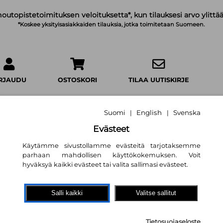
noutopistetoimituksen veloituksetta*, kun tilauksesi arvo ylittää
*Koskee yksityisasiakkaiden tilauksia, jotka toimitetaan Suomeen.
IRJAUDU
OSTOSKORI
TILAA UUTISKIRJE
Suomi
English
Svenska
|
|
Evästeet
Käytämme sivustollamme evästeitä tarjotaksemme
Käärmeiden maa 
parhaan mahdollisen käyttökokemuksen. Voit
Eeva Louko
hyväksyä kaikki evästeet tai valita sallimasi evästeet.
9,10 €
Salli kaikki
Valitse sallitut
Kustannusosakeyhtiö Otava
Tietosuojaseloste