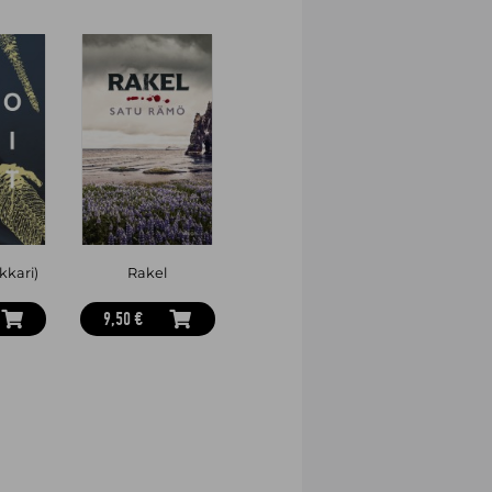
okkari)
Rakel
9,50 €