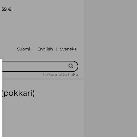
 59 €!
Suomi
English
Svenska
|
|
Tarkennettu haku
(pokkari)