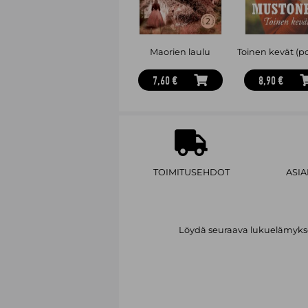
Maorien laulu
Toinen kevät (p
7,60 €
8,90 €
TOIMITUSEHDOT
ASI
Löydä seuraava lukuelämykses