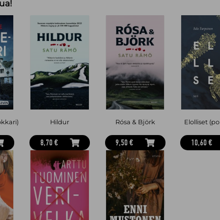
ua!
kkari)
Hildur
Rósa & Björk
Elolliset (p
8,70 €
9,50 €
10,60 €