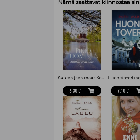
Nämä saattavat kiinnostaa sin
Suuren joen maa : Kokemäki-sarja 1
Huonetoveri (po
6,30 €
9,10 €