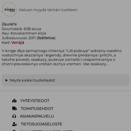
Haluan myydä tämän tuotteen
Zaural'e
Sivumäärä:
608
sivua
Asu:
Kovakantinen kirja
Julkaisuvuosi:
2011 (
lisätietoa
)
Kieli:
Venäjä
V knige dlya semejnogo chteniya "Lilii polevye" sobrany voedino
vostochnye skazaniya i legendy, drevnie predaniya i pritchi, a
takzhe povesti, rasskazy, putevye zametki i vospominaniya o
zhizni pravoslavnyx xristian raznyx vremen. Vse rasskazy...
Näytä kaikki tuotetiedot
YHTEYSTIEDOT
TOIMITUSEHDOT
ASIAKASPALVELU
TIETOSUOJASELOSTE