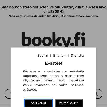
Siirry pääsisältöön
Saat noutopistetoimituksen veloituksetta*, kun tilauksesi arvo
ylittää 59 €!
*Koskee yksityisasiakkaiden tilauksia, jotka toimitetaan Suomeen.
Suomi
English
Svenska
|
|
Suomi
English
Svenska
|
|
Evästeet
Käytämme sivustollamme evästeitä
tarjotaksemme parhaan mahdollisen
käyttökokemuksen. Voit hyväksyä
kaikki evästeet tai valita sallimasi
evästeet.
Salli kaikki
Valitse sallitut