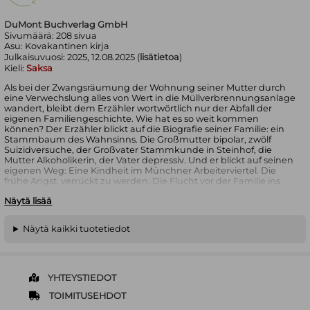
DuMont Buchverlag GmbH
Sivumäärä:
208
sivua
Asu:
Kovakantinen kirja
Julkaisuvuosi:
2025, 12.08.2025 (
lisätietoa
)
Kieli:
Saksa
Als bei der Zwangsräumung der Wohnung seiner Mutter durch
eine Verwechslung alles von Wert in die Müllverbrennungsanlage
wandert, bleibt dem Erzähler wortwörtlich nur der Abfall der
eigenen Familiengeschichte. Wie hat es so weit kommen
können? Der Erzähler blickt auf die Biografie seiner Familie: ein
Stammbaum des Wahnsinns. Die Großmutter bipolar, zwölf
Suizidversuche, der Großvater Stammkunde in Steinhof, die
Mutter Alkoholikerin, der Vater depressiv. Und er blickt auf seinen
eigenen Weg: Eine Kindheit im Münchner Arbeiterviertel. Die
frühe Angst, verrückt zu werden. Die Flucht vor der Familie ins
entfernte New York. Jahre in Wien mit Freud im Kaffeehaus. Und
Näytä lisää
wie er schließlich doch in der Anstalt landet – als Psychologe. Bei
der Arbeit mit den Patienten lernt er, dass ein Mensch immer
mehr ist als seine Krankheit, dass Zuhören wichtiger ist als
Näytä kaikki tuotetiedot
Diagnostizieren. Vor allem aber muss er sich bald die Frage
stellen, was das sein soll: ein normaler Mensch.
Eine aus dem Ruder gelaufene Familienanamnese? Ein
Schelmenroman? Ein Lehrstück in Empathie? Leon Englers
Debüt ist all das und mehr, ein zärtlicher Befreiungsschlag, die
YHTEYSTIEDOT
Geschichte einer Versöhnung.
TOIMITUSEHDOT
Nominiert für den ZDF-"aspekte"-Literaturpreis 2025.