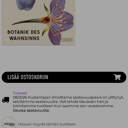
LISÄÄ OSTOSKORIIN
Tulossa!
08/2026 Kustantajan ilmoittama saatavuuspäivä on ylittynyt,
selvitämme saatavuutta. Voit tehdä tilauksen heti ja
toimitamme tuotteen kun saamme sen varastoomme.
Seuraa saatavuutta
.
Haluan myydä tämän tuotteen