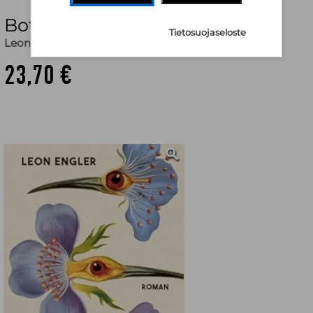
Botanik des Wahnsinns
Tietosuojaseloste
Leon Engler
23,70 €