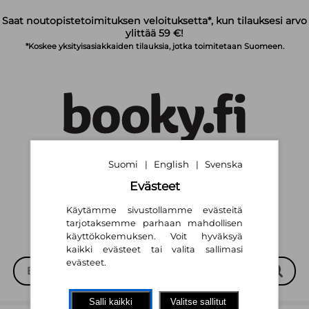
Siirry pääsisältöön
Saat noutopistetoimituksen veloituksetta*, kun tilauksesi arvo
ylittää 59 €!
*Koskee yksityisasiakkaiden tilauksia, jotka toimitetaan Suomeen.
Suomi
English
Svenska
|
|
Suomi
English
Svenska
|
|
Evästeet
Käytämme sivustollamme evästeitä
tarjotaksemme parhaan mahdollisen
käyttökokemuksen. Voit hyväksyä
kaikki evästeet tai valita sallimasi
evästeet.
Salli kaikki
Valitse sallitut