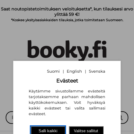
Siirry pääsisältöön
Saat noutopistetoimituksen veloituksetta*, kun tilauksesi arvo
ylittää 59 €!
*Koskee yksityisasiakkaiden tilauksia, jotka toimitetaan Suomeen.
Suomi
English
Svenska
|
|
Suomi
English
Svenska
|
|
Evästeet
Käytämme sivustollamme evästeitä
tarjotaksemme parhaan mahdollisen
käyttökokemuksen. Voit hyväksyä
kaikki evästeet tai valita sallimasi
evästeet.
Salli kaikki
Valitse sallitut