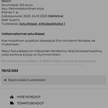
WSOY
Sivumäärä:
512
sivua
Asu:
Pehmeäkantinen kirja
Painos:
1. p.
Julkaisuvuosi:
2023, 24.01.2023 (
lisätietoa
)
Kieli:
Suomi
Tuotesarja:
Soturikissat, erikoisseikkailut 1
Voittamattomat soturikissat
Koe maailman suosituin kissasarja! Erin Hunterin fantasia vie
mukanaan.
Miau! Soturikissat on miljoonien fanittama rikas fantasiamaailma,
josta kertovia kirjoja on kymmenittäin.
Myrskyklaanin päällikkö Tulitähti näkee näkyjä epätoivoisesti
pakenevasta kissaklaanista ja saa erikoisen tehtävän:
kumppaninsa Hiekkamyrskyn kanssa hän lähtee vaaralliselle
Näytä lisää
matkalle etsimään totuutta ja jälleenrakentamaan muinaista
klaania.
Näytä kaikki tuotetiedot
Tulitähden tehtävä on ensimmäinen itsenäinen
erikoisseikkailukirja, joka jatkaa Ennustusten alku --saagan
tarinaa.
Erin Hunterin
monikymmenosainen Soturikissat-sarja on
YHTEYSTIEDOT
noussut suureen maailmanlaajuiseen suosioon. Suomeksi
TOIMITUSEHDOT
Hunterilta on julkaistu myös sarjoja Uljasmaa, Pandojen
valtakunta, Etsijät ja Selviytyjät. Salanimi Erin Hunterin taakse