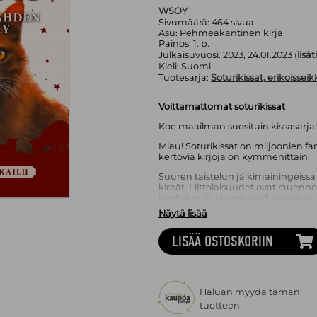
WSOY
Sivumäärä:
464
sivua
Asu:
Pehmeäkantinen kirja
Painos:
1. p.
Julkaisuvuosi:
2023, 24.01.2023 (
lisä
Kieli:
Suomi
Tuotesarja:
Soturikissat, erikoisseik
Voittamattomat soturikissat
Koe maailman suosituin kissasarja
Miau! Soturikissat on miljoonien fa
kertovia kirjoja on kymmenittäin.
Suuren taistelun jälkimainingeissa 
kireät. Liittolaisuudet ovat rauenn
koetukselle, ja uusi päällikkö on n
Legendaarisen päällikön käpälänjäl
Näytä lisää
hyvänsä kissalle, ja Vatukkatähdell
riista ei riitä, kissat ovat haavoit
LISÄÄ OSTOSKORIIN
muisto entisestä. Vatukkatähden o
taivaanrannassa häämöttää jo uusi u
eivät ole koskaan ennen kokeneet
Myrskyklaanin päälliköksi varapääl
Vatukkatähden myrsky on itsenäinen
Haluan myydä tämän
tarinaa kuusi kuuta sen jälkeen, mi
tuotteen