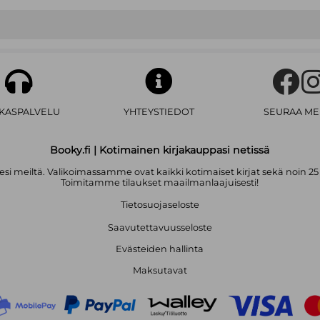
Erin Hunterin
monikymmenosainen S
suureen maailmanlaajuiseen suosio
myös sarjoja Uljasmaa, Pandojen val
Salanimi Erin Hunterin taakse kätk
amerikkalaiskirjailijan tiimi.
AKASPALVELU
YHTEYSTIEDOT
SEURAA ME
Booky.fi | Kotimainen kirjakauppasi netissä
i meiltä. Valikoimassamme ovat kaikki kotimaiset kirjat sekä noin 25
Toimitamme tilaukset maailmanlaajuisesti!
Tietosuojaseloste
Saavutettavuusseloste
Evästeiden hallinta
Maksutavat