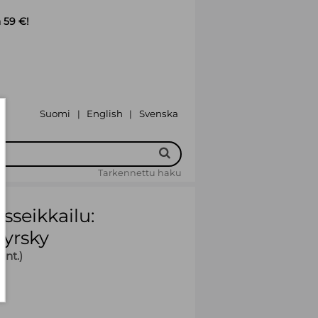
 59 €!
Suomi
English
Svenska
|
|
Tarkennettu haku
isseikkailu:
yrsky
änt.)