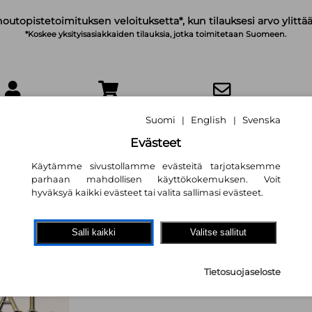
noutopistetoimituksen veloituksetta*, kun tilauksesi arvo ylittää
*Koskee yksityisasiakkaiden tilauksia, jotka toimitetaan Suomeen.
IRJAUDU
OSTOSKORI
TILAA UUTISKIRJE
Suomi
English
Svenska
|
|
Evästeet
Käytämme sivustollamme evästeitä tarjotaksemme
parhaan mahdollisen käyttökokemuksen. Voit
hyväksyä kaikki evästeet tai valita sallimasi evästeet.
Soturikissat: Eriko
Vatukkatähden m
Salli kaikki
Valitse sallitut
Erin Hunter
,
Nana Sironen (kä
Tietosuojaseloste
8,20 €