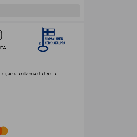
oturikissat-sarja on noussut
on. Suomeksi Hunterilta on julkaistu
takunta, Etsijät ja Selviytyjät.
eytyy seitsemän britti- ja yhden
ITÄ
 miljoonaa ulkomaista teosta.