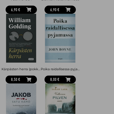
6,90 €
6,90 €
Kärpästen herra (pokkari)
Poika raidallisessa pyjamassa
8,50 €
8,00 €