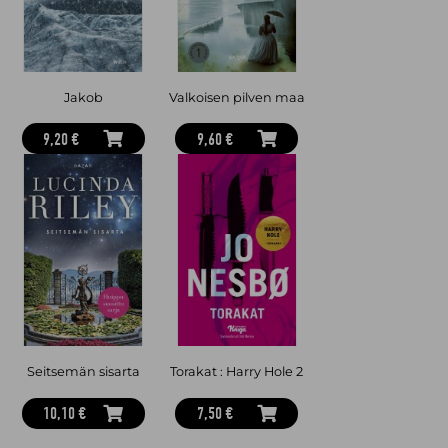
Jakob
Valkoisen pilven maa
9,20 €
9,60 €
Seitsemän sisarta
Torakat : Harry Hole 2
10,10 €
7,50 €