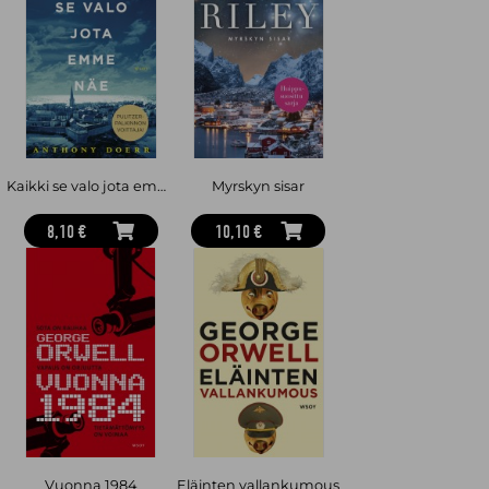
noussut suureen maailmanlaajuiseen suosioon. Suomeksi
Hunterilta on julkaistu myös sarjoja Uljasmaa, Pandojen
valtakunta, Etsijät ja Selviytyjät. Salanimi Erin Hunterin taakse
kätkeytyy seitsemän britti- ja yhden amerikkalaiskirjailijan tiimi.
Kaikki se valo jota emme näe
Myrskyn sisar
8,10 €
10,10 €
Vuonna 1984
Eläinten vallankumous