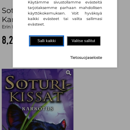
Käytämme sivustollamme evästeitä
tarjotaksemme parhaan mahdollisen
Soturikissat: Kolmikon mahti 3:
käyttökokemuksen. Voit hyväksyä
Karkotus
kaikki evästeet tai valita sallimasi
evästeet.
Erin Hunter
,
Nana Sironen (käänt.)
8,20 €
Salli kaikki
Valitse sallitut
Tietosuojaseloste