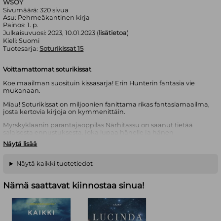
WSOY
Sivumäärä:
320
sivua
Asu:
Pehmeäkantinen kirja
Painos:
1. p.
Julkaisuvuosi:
2023, 10.01.2023 (
lisätietoa
)
Kieli:
Suomi
Tuotesarja:
Soturikissat 15
Voittamattomat soturikissat
Koe maailman suosituin kissasarja! Erin Hunterin fantasia vie
mukanaan.
Miau! Soturikissat on miljoonien fanittama rikas fantasiamaailma,
josta kertovia kirjoja on kymmenittäin.
Myrskyklaanin parantajaoppilas Närhitassu on saanut tietää
salaisesta ennustuksesta, joka lupaa hänelle ja hänen
sisaruksilleen pahaenteisen suurta mahtia. Lähtiessään
Näytä lisää
selvittämään asiaa hän päätyy vuoristoon, Kuohuvan Veden
Heimon kotiseudulle. Hänen pentuetoverinsa Leijonatassu ja
Paatsamatassukin tuntevat vetoa vuorille, vaikkakin muista
Näytä kaikki tuotetiedot
syistä. Vuoret kätkevät kuitenkin paitsi vastauksia myös uusia
salaisuuksia, ja jos nuoret kissat pääsevät perille, he saattavat
Nämä saattavat kiinnostaa sinua!
löytää paljon muutakin kuin mitä ovat etsimässä.
Kolmikon mahti on kolmas klaanikissoista kertova saaga.
Karkotus on saagan kolmas osa.
Erin Hunterin
monikymmenosainen Soturikissat-sarja on