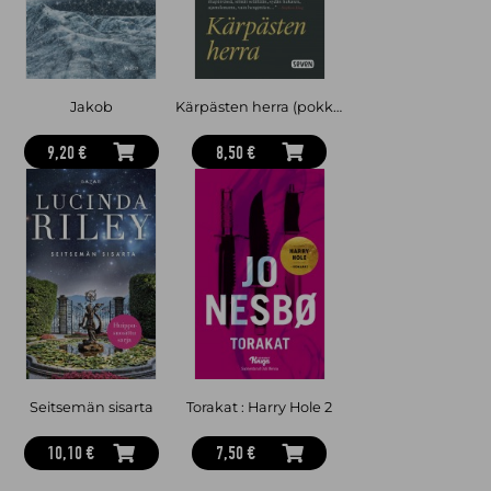
Jakob
Kärpästen herra (pokkari)
9,20 €
8,50 €
Seitsemän sisarta
Torakat : Harry Hole 2
10,10 €
7,50 €