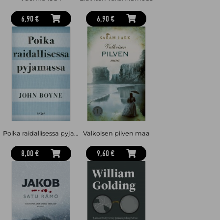
6,90 €
6,90 €
Poika raidallisessa pyjamassa
Valkoisen pilven maa
8,00 €
9,60 €