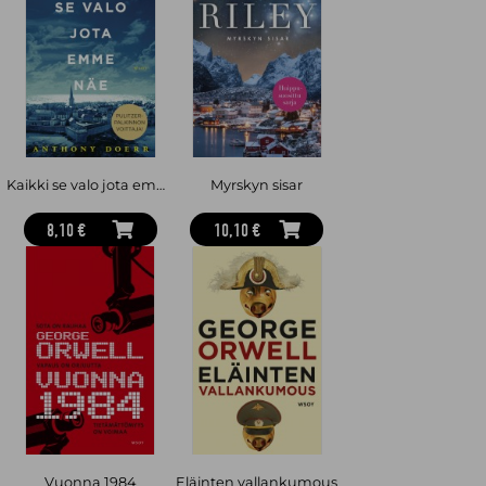
noussut suureen maailmanlaajuiseen suosioon. Suomeksi
Hunterilta on julkaistu myös sarjoja Uljasmaa, Pandojen
valtakunta, Etsijät ja Selviytyjät. Salanimi Erin Hunterin taakse
kätkeytyy seitsemän britti- ja yhden amerikkalaiskirjailijan tiimi.
Kaikki se valo jota emme näe
Myrskyn sisar
8,10 €
10,10 €
Vuonna 1984
Eläinten vallankumous