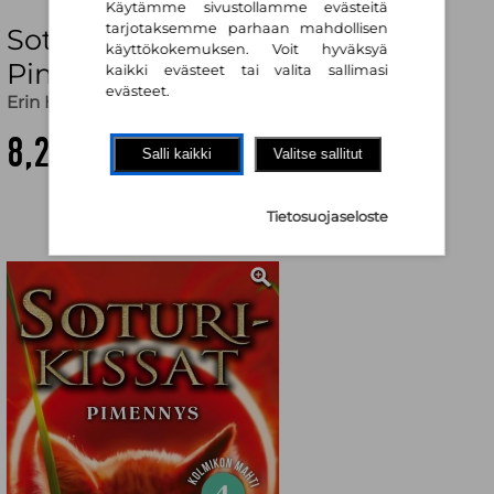
Käytämme sivustollamme evästeitä
tarjotaksemme parhaan mahdollisen
Soturikissat: Kolmikon mahti 4:
käyttökokemuksen. Voit hyväksyä
Pimennys
kaikki evästeet tai valita sallimasi
evästeet.
Erin Hunter
,
Nana Sironen (käänt.)
8,20 €
Salli kaikki
Valitse sallitut
Tietosuojaseloste