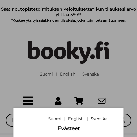
Siirry pääsisältöön
Saat noutopistetoimituksen veloituksetta*, kun tilauksesi arvo
ylittää 59 €!
*Koskee yksityisasiakkaiden tilauksia, jotka toimitetaan Suomeen.
Suomi
English
Svenska
|
|
Suomi
English
Svenska
|
|
Evästeet